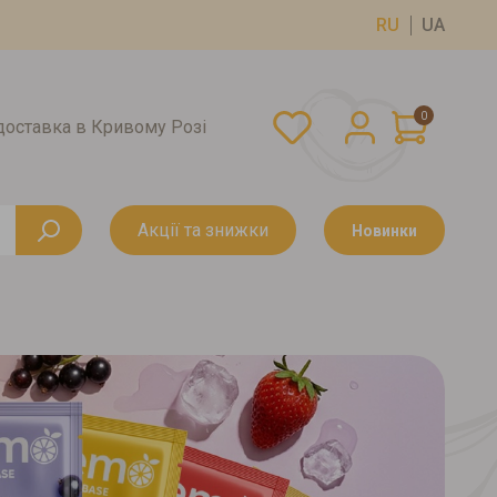
RU
UA
0
оставка в Кривому Розі
Акції та знижки
Новинки