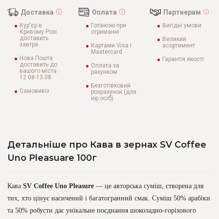
Доставка
Оплата
Партнерам
Кур'єр в
Готівкою при
Вигідні умови
Кривому Розі
отриманні
доставить
Великий
завтра
Картами Visa і
асортимент
Mastercard
Нова Пошта
Гарантія якості
доставить до
Оплата за
вашого міста
рахунком
12.08-13.08
Безготівковий
Самовивіз
розрахунок (для
юр.осіб)
Детальніше про Кава в зернах SV Coffee
Uno Pleasuare 100г
Кава
SV Coffee Uno Pleasure
— це авторська суміш, створена для
тих, хто цінує насичений і багатогранний смак. Суміш 50% арабіки
та 50% робусти дає унікальне поєднання шоколадно-горіхового