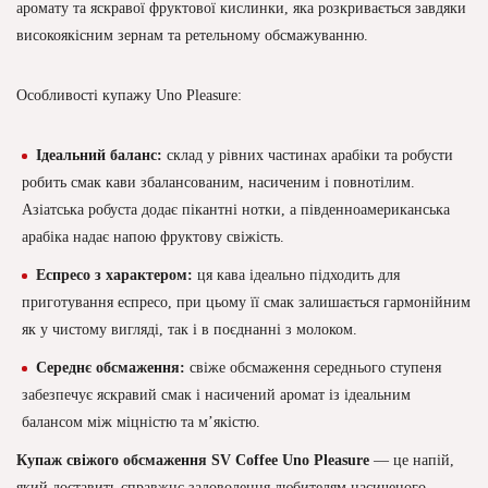
аромату та яскравої фруктової кислинки, яка розкривається завдяки
високоякісним зернам та ретельному обсмажуванню.
Особливості купажу Uno Pleasure:
Ідеальний баланс:
склад у рівних частинах арабіки та робусти
робить смак кави збалансованим, насиченим і повнотілим.
Азіатська робуста додає пікантні нотки, а південноамериканська
арабіка надає напою фруктову свіжість.
Еспресо з характером:
ця кава ідеально підходить для
приготування еспресо, при цьому її смак залишається гармонійним
як у чистому вигляді, так і в поєднанні з молоком.
Середнє обсмаження:
свіже обсмаження середнього ступеня
забезпечує яскравий смак і насичений аромат із ідеальним
балансом між міцністю та м’якістю.
Купаж свіжого обсмаження SV Coffee Uno Pleasure
— це напій,
який доставить справжнє задоволення любителям насиченого