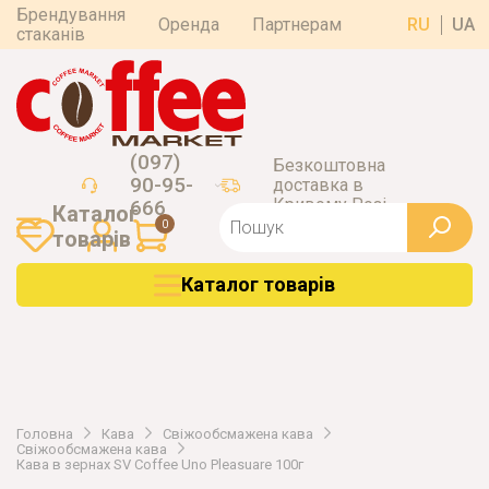
Брендування
Оренда
Партнерам
RU
UA
стаканів
(097)
Безкоштовна
90-95-
доставка в
Кривому Розі
666
Каталог
0
товарiв
Каталог товарiв
Головна
Кава
Свіжообсмажена кава
Свіжообсмажена кава
Кава в зернах SV Coffee Uno Pleasuare 100г