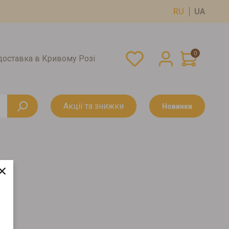
RU
UA
0
оставка в Кривому Розі
Акції та знижки
Новинки
×