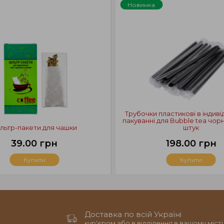
Новинка
Трубочки пластикові в індив
пакуванні для Bubble tea чорні
льтр-пакети для чашки
штук
39.00 грн
198.00 грн
Купити
Купити
Доставка по всій Україні
кур'єром або в відділення в вашому місті