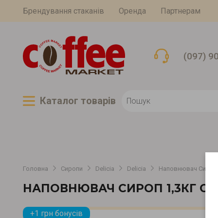
Брендування стаканів
Оренда
Партнерам
(097) 9
Каталог товарiв
Головна
Сиропи
Delicia
Delicia
Наповнювач Сироп 
НАПОВНЮВАЧ СИРОП 1,3КГ С
+1 грн бонусів