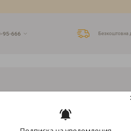
0-95-666
Безкоштовна д
1,3кг Солона карамель
ОЛОНА КАРАМЕЛЬ
Артикул:
00000004343
Подписка на уведомления