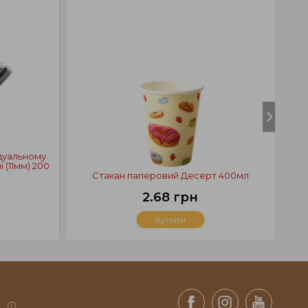
ідуальному
 (11мм) 200
Стакан паперовий Десерт 400мл
К
2.68 грн
Купити
.