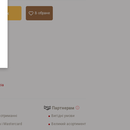
ошик
В обране
лік
cia
Партнерам
 отриманні
Вигідні умови
 і Mastercard
Великий асортимент