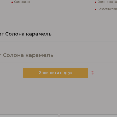
Самовивіз
Оплата за р
Безготівкови
кг Солона карамель
г Солона карамель
Залишити відгук