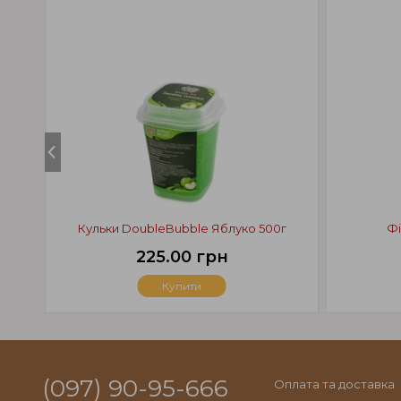
Кульки DoubleBubble Яблуко 500г
Фі
225.00 грн
Купити
(097) 90-95-666
Оплата та доставка