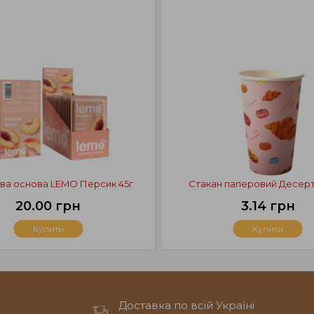
ва основа LEMO Персик 45г
Стакан паперовий Десер
20.00 грн
3.14 грн
Купити
Купити
Доставка по всій Україні