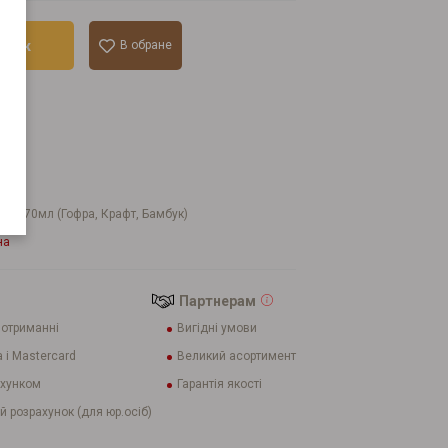
ошик
В обране
лік
мл/270мл (Гофра, Крафт, Бамбук)
на
Партнерам
 отриманні
Вигідні умови
 і Mastercard
Великий асортимент
ахунком
Гарантія якості
й розрахунок (для юр.осіб)