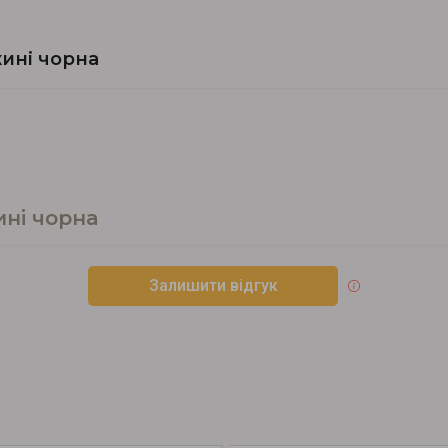
ині чорна
ні чорна
Залишити відгук