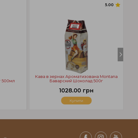
5.00
Кава в зернах Ароматизована Montana
Фру
т 500мл
Баварский Шоколад 500г
1028.00 грн
Купити