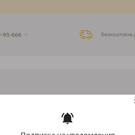
0-95-666
Безкоштовна д
 кришки
Кришка К79 Ламборджині чорна
ЧОРНА
Артикул:
1682
Подписка на уведомления