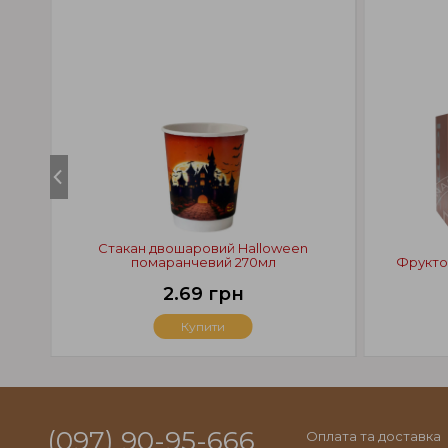
Стакан двошаровий Halloween
помаранчевий 270мл
Фрукто
2.69 грн
Купити
(097) 90-95-666
Оплата та доставка