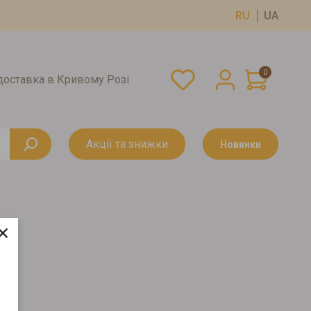
RU
UA
0
оставка в Кривому Розі
Акції та знижки
Новинки
×