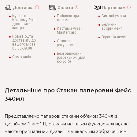
Доставка
Оплата
Партнерам
Кур'єр в
Готівкою при
Вигідні умови
Кривому Розі
отриманні
доставить
Великий
завтра
Картами Visa і
асортимент
Mastercard
Нова Пошта
Гарантія якості
доставить до
Оплата за
вашого міста
рахунком
08.08-09.08
Безготівковий
Самовивіз
розрахунок (для
юр.осіб)
Детальніше про Стакан паперовий Фейс
340мл
Представляємо паперові стакани об'ємом 340мл із
дизайном "Face". Ці стакани не тільки функціональні, але
мають оригінальний дизайн із унікальним зображенням.