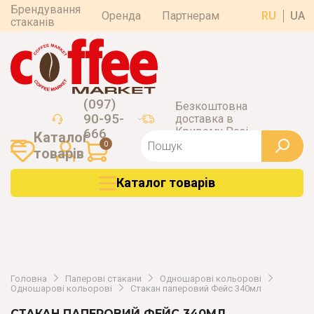
Брендування
Оренда
Партнерам
RU
UA
стаканів
(097)
Безкоштовна
90-95-
доставка в
Кривому Розі
666
Каталог
0
товарiв
Каталог товарiв
Головна
Паперові стакани
Одношарові кольорові
Одношарові кольорові
Стакан паперовий Фейс 340мл
СТАКАН ПАПЕРОВИЙ ФЕЙС 340МЛ