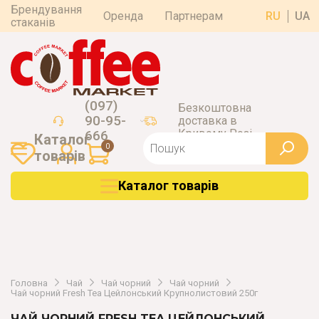
Брендування
Оренда
Партнерам
RU
UA
стаканів
(097)
Безкоштовна
90-95-
доставка в
Кривому Розі
666
Каталог
0
товарiв
Каталог товарiв
Головна
Чай
Чай чорний
Чай чорний
Чай чорний Fresh Tea Цейлонський Крупнолистовий 250г
ЧАЙ ЧОРНИЙ FRESH TEA ЦЕЙЛОНСЬКИЙ