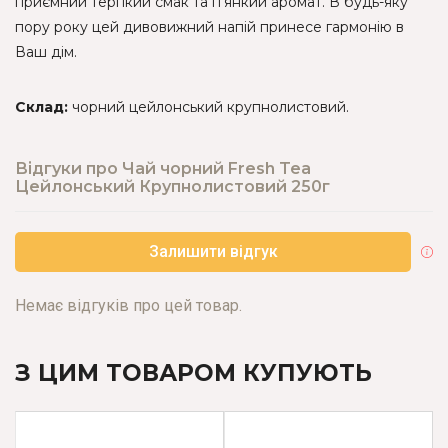
приємний терпкий смак та п'янкий аромат. В будь-яку
пору року цей дивовижний напій принесе гармонію в
Ваш дім.
Склад:
чорний цейлонський крупнолистовий.
Відгуки про Чай чорний Fresh Tea
Цейлонський Крупнолистовий 250г
Залишити відгук
Немає відгуків про цей товар.
З ЦИМ ТОВАРОМ КУПУЮТЬ