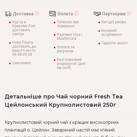
Доставка
Оплата
Партнерам
Кур'єр в
Готівкою при
Вигідні умови
Кривому Розі
отриманні
доставить
Великий
завтра
Картами Visa і
асортимент
Mastercard
Нова Пошта
Гарантія якості
доставить до
Оплата за
вашого міста
рахунком
08.08-09.08
Безготівковий
Самовивіз
розрахунок (для
юр.осіб)
Детальніше про Чай чорний Fresh Tea
Цейлонський Крупнолистовий 250г
Крупнолистовий чорний чай з кращих високогірних
плантацій о. Цейлон. Заварений настій має м'який