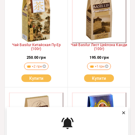
Чай Basilur Китайская Пу-Ер
Чай Basilur Лист Цейлона Канди
(100г)
(100г)
250.00 грн
195.00 грн
+2 грн
+1 грн
Купити
Купити
×