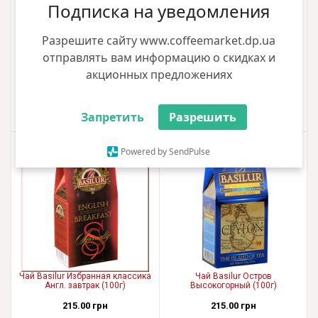
Подписка на уведомления
Чай Basilur Лист Цейлона
Чай Basilur Избранная классика
Разрешите сайту www.coffeemarket.dp.ua
Нувара Элия (100г)
Англ. полдник (100г)
отправлять вам информацию о скидках и
195.00 грн
215.00 грн
акционных предложениях
+1 грн
+2 грн
Купити
Купити
Запретить
Разрешить
Powered by SendPulse
Чай Basilur Избранная классика
Чай Basilur Остров
Англ. завтрак (100г)
Высокогорный (100г)
215.00 грн
215.00 грн