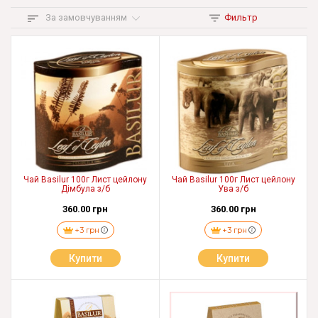
За замовчуванням
Фильтр
Чай Basilur 100г Лист цейлону
Чай Basilur 100г Лист цейлону
Дімбула з/б
Ува з/б
360.00 грн
360.00 грн
+3 грн
+3 грн
Купити
Купити