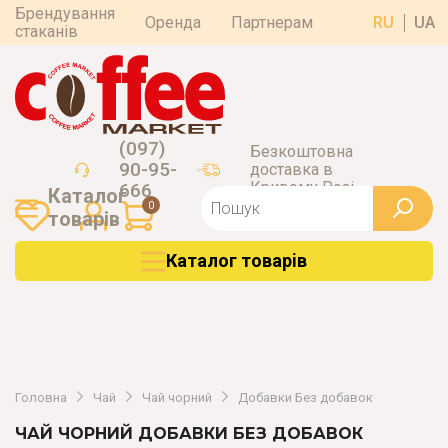
Брендування
Оренда
Партнерам
RU
UA
стаканів
(097)
Безкоштовна
90-95-
доставка в
Кривому Розі
666
Каталог
0
товарiв
Каталог товарiв
Головна
Чай
Чай чорний
Добавки Без добавок
ЧАЙ ЧОРНИЙ ДОБАВКИ БЕЗ ДОБАВОК