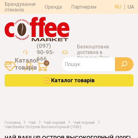
Брендування
Оренда
Партнерам
RU
UA
стаканів
(097)
Безкоштовна
90-95-
доставка в
Кривому Розі
666
Каталог
0
товарiв
Каталог товарiв
Головна
Чай
Чай чорний
Чай чорний
Чай Basilur Остров Высокогорный (100г)
ЧАЙ BASILUR ОСТРОВ ВЫСОКОГОРНЫЙ (100Г)