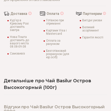
для оформлення оптового замовлення
Доставка
Оплата
Партнерам
Кур'єр в
Готівкою при
Вигідні умови
Кривому Розі
отриманні
доставить
Великий
завтра
Картами Visa і
асортимент
Mastercard
Нова Пошта
Гарантія якості
доставить до
Оплата за
вашого міста
рахунком
08.08-09.08
Безготівковий
Самовивіз
розрахунок (для
юр.осіб)
Детальніше про Чай Basilur Остров
Высокогорный (100г)
Відгуки про Чай Basilur Остров Высокогорный