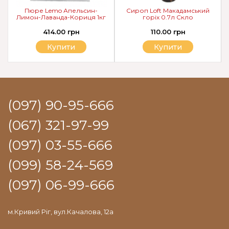
Пюре Lemo Апельсин-
Сироп Loft Макадамський
Лимон-Лаванда-Кориця 1кг
горіх 0.7л Скло
414.00 грн
110.00 грн
Купити
Купити
(097) 90-95-666
(067) 321-97-99
(097) 03-55-666
(099) 58-24-569
(097) 06-99-666
м.Кривий Ріг, вул.Качалова, 12а