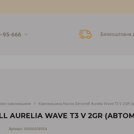
0-95-666
Безкоштовна д
ійні кавомашини
Кавомашина Nuova Simonell Aurelia Wave T3 V 2GR (
 AURELIA WAVE T3 V 2GR (АВТОМ
Артикул:
00000008954