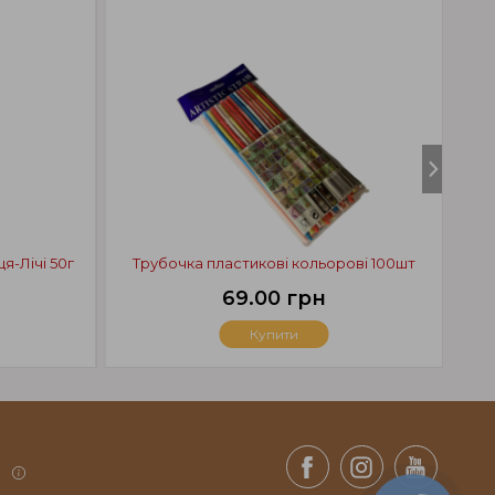
я-Лічі 50г
Трубочка пластикові кольорові 100шт
Си
69.00 грн
Купити
.