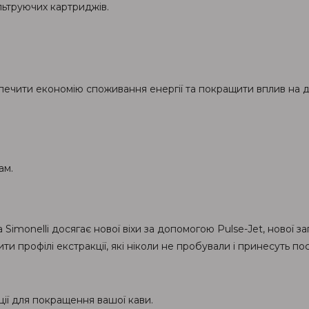
льтруючих картриджів.
ечити економію споживання енергії та покращити вплив на д
ам.
Simonelli досягає нової віхи за допомогою Pulse-Jet, нової зап
ти профілі екстракції, які ніколи не пробували і принесуть п
ції для покращення вашої кави.