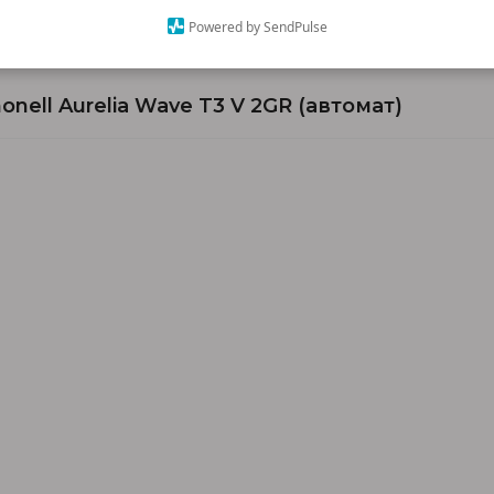
Powered by SendPulse
ell Aurelia Wave T3 V 2GR (автомат)