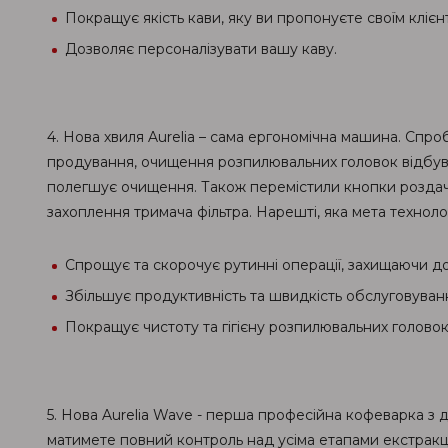
Покращує якість кави, яку ви пропонуєте своїм клієн
Дозволяє персоналізувати вашу каву.
4. Нова хвиля Aurelia – сама ергономічна машина. Спро
продування, очищення розпилювальних головок відбува
полегшує очищення. Також перемістили кнопки роздачі
захоплення тримача фільтра. Нарешті, яка мета технол
Спрощує та скорочує рутинні операції, захищаючи д
Збільшує продуктивність та швидкість обслуговуван
Покращує чистоту та гігієну розпилювальних головок
5. Нова Aurelia Wave - перша професійна кофеварка з 
матимете повний контроль над усіма етапами екстракц