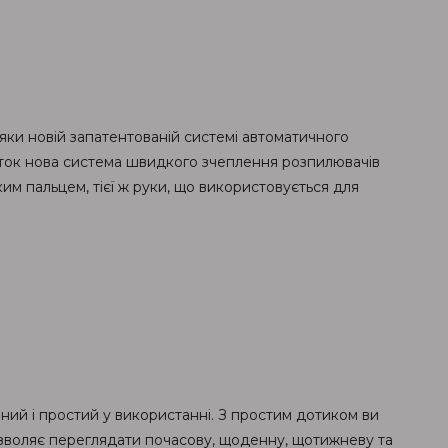
дяки новій запатентованій системі автоматичного
аток нова система швидкого зчеплення розпилювачів
м пальцем, тієї ж руки, що використовується для
ний і простий у використанні. З простим дотиком ви
озволяє переглядати почасову, щоденну, щотижневу та