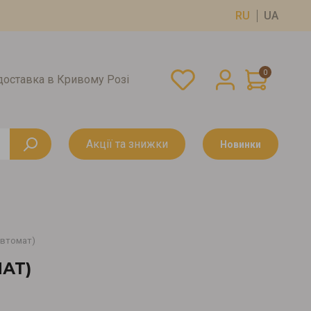
RU
UA
0
оставка в Кривому Розі
Акції та знижки
Новинки
автомат)
АТ)