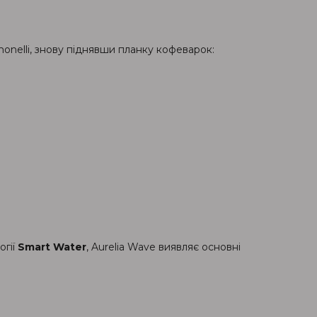
Simonelli, знову піднявши планку кофеварок:
огії
Smart Water
, Aurelia Wave виявляє основні