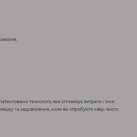
овкілля.
атентованої технології, яка оптимізує витрати і тиск
осмішку та задоволення, коли ви спробуєте каву, якого