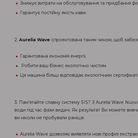
Знижує витрати на обслуговування та придбання фі
Гарантує постійну якість кави.
2.
Aurelia Wave
спроектована таким чином, щоб забезп
Гарантована економія енергії.
Робити ваш бізнес екологічно чистим.
Ця машина більш відповідає екологічним сертифікат
3. Пам'ятайте славну систему SIS? З Aurelia Wave Nuova 
води під час фази видачі. Як результат Ви можете вивчи
ви ніколи не пробували раніше.
Aurelia Wave дозволяє виявляти нові профілі екстрак