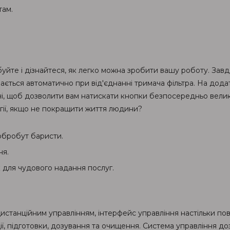
там.
буйте і дізнайтеся, як легко можна зробити вашу роботу. Зав
ється автоматично при від'єднанні тримача фільтра. На дод
, щоб дозволити вам натискати кнопки безпосередньо велики
огії, якщо не покращити життя людини?
обробут баристи.
ня.
 для чудового надання послуг.
дистанційним управлінням, інтерфейс управління настільки пов
ії, підготовки, дозування та очищення. Система управління д