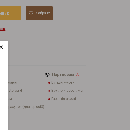
ошик
В обране
лік
×
nelli
Партнерам
 отриманні
Вигідні умови
 і Mastercard
Великий асортимент
ахунком
Гарантія якості
й розрахунок (для юр.осіб)