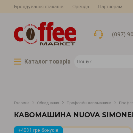
Брендування стаканів
Оренда
Партнерам
(097) 9
Каталог товарiв
Головна
Обладнання
Професійні кавомашини
Профес
КАВОМАШИНА NUOVA SIMONELL
+4031 грн бонусів