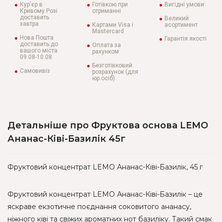
Кур'єр в
Готівкою при
Вигідні умови
Кривому Розі
отриманні
доставить
Великий
завтра
Картами Visa і
асортимент
Mastercard
Нова Пошта
Гарантія якості
доставить до
Оплата за
вашого міста
рахунком
09.08-10.08
Безготівковий
Самовивіз
розрахунок (для
юр.осіб)
Детальніше про Фруктова основа LEMO
Ананас-Ківі-Базилік 45г
Фруктовий концентрат LEMO Ананас-Ківі-Базилік, 45 г
Фруктовий концентрат LEMO Ананас-Ківі-Базилік – це
яскраве екзотичне поєднання соковитого ананасу,
ніжного ківі та свіжих ароматних нот базиліку. Такий смак