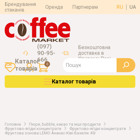
Брендування
Оренда
Партнерам
RU
UA
стаканів
(097)
Безкоштовна
90-95-
доставка в
Кривому Розі
666
Каталог
0
товарiв
Каталог товарiв
Головна
Пюре, bubble, какао та інші продукти
Фруктово-ягідні концентрати
Фруктово-ягідні концентрати
Фруктова основа LEMO Ананас-Ківі-Базилік 45г