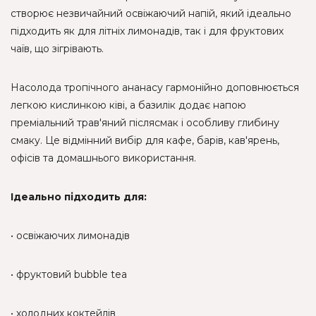
створює незвичайний освіжаючий напій, який ідеально
підходить як для літніх лимонадів, так і для фруктових
чаїв, що зігрівають.
Насолода тропічного ананасу гармонійно доповнюється
легкою кислинкою ківі, а базилік додає напою
преміальний трав'яний післясмак і особливу глибину
смаку. Це відмінний вибір для кафе, барів, кав'ярень,
офісів та домашнього використання.
Ідеально підходить для:
• освіжаючих лимонадів
• фруктовий bubble tea
• холодних коктейлів