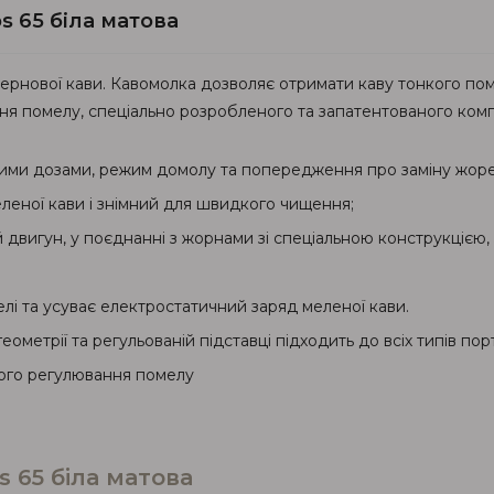
s 65 біла матова
зернової кави. Кавомолка дозволяє отримати каву тонкого пом
я помелу, спеціально розробленого та запатентованого комп
ими дозами, режим домолу та попередження про заміну жоре
леної кави і знімний для швидкого чищення;
вигун, у поєднанні з жорнами зі спеціальною конструкцією, за
і та усуває електростатичний заряд меленої кави.
ометрії та регульованій підставці підходить до всіх типів порт
ного регулювання помелу
s 65 біла матова