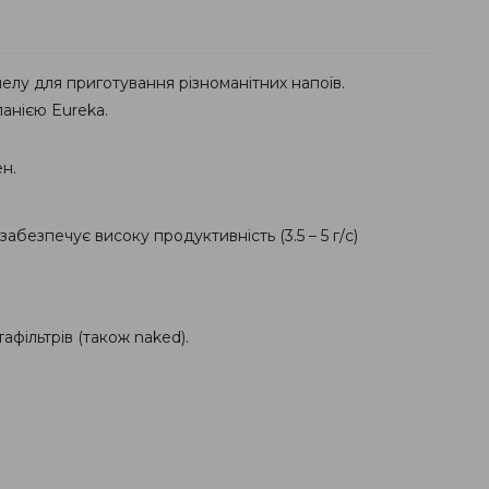
елу для приготування різноманітних напоїв.
анією Eureka.
н.
безпечує високу продуктивність (3.5 – 5 г/с)
афільтрів (також naked).