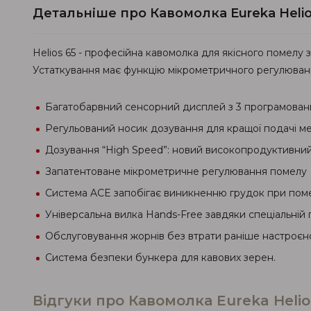
Детальніше про Кавомолка Eureka Helio
Helios 65 - професійна кавомолка для якісного помелу 
Устаткування має функцію мікрометричного регулюванн
Багатобарвний сенсорний дисплей з 3 програмован
Регульований носик дозування для кращої подачі ме
Дозування “High Speed”: новий високопродуктивний д
Запатентоване мікрометричне регулювання помелу
Система ACE запобігає виникненню грудок при помел
Універсальна вилка Hands-Free завдяки спеціальній ге
Обслуговування жорнів без втрати раніше настроє
Система безпеки бункера для кавових зерен.
Відгуки про Кавомолка Eureka Helio