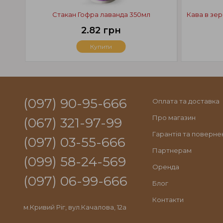
Стакан Гофра лаванда 350мл
Кава в зер
2.82 грн
Купити
(097) 90-95-666
Оплата та доставка
Про магазин
(067) 321-97-99
Гарантія та поверне
(097) 03-55-666
Партнерам
(099) 58-24-569
Оренда
(097) 06-99-666
Блог
Контакти
м.Кривий Ріг, вул.Качалова, 12а