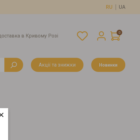
RU
UA
0
оставка в Кривому Розі
Акції та знижки
Новинки
×