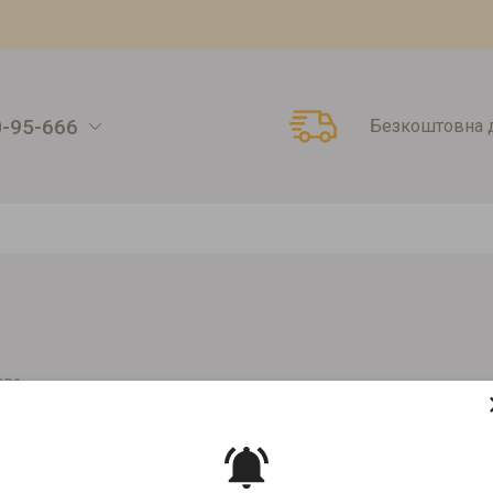
0-95-666
Безкоштовна д
ова
5 БІЛА МАТОВА
Артикул:
00000009009