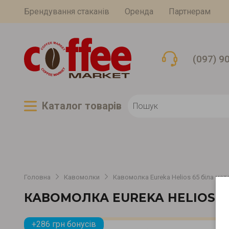
Брендування стаканів
Оренда
Партнерам
(097) 9
Каталог товарiв
Головна
Кавомолки
Кавомолка Eureka Helios 65 біла мат
КАВОМОЛКА EUREKA HELIOS 6
+286 грн бонусів