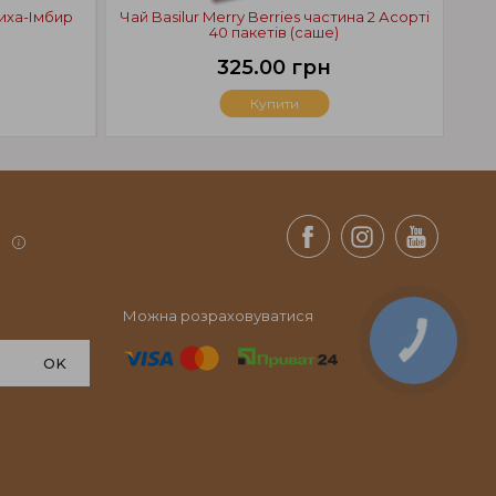
пиха-Імбир
Чай Basilur Merry Berries частина 2 Асорті
40 пакетів (саше)
325.00 грн
Купити
.
Можна розраховуватися
КНОПКА
СВЯЗИ
OK