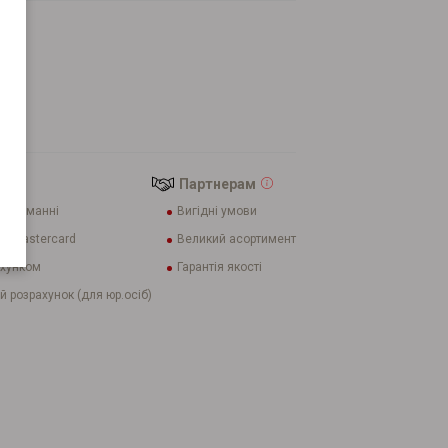
eka
Партнерам
 отриманні
Вигідні умови
 і Mastercard
Великий асортимент
ахунком
Гарантія якості
й розрахунок (для юр.осіб)