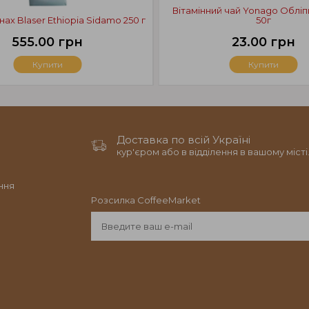
Вітамінний чай Yonago Облі
нах Blaser Ethiopia Sidamo 250 г
50г
555.00 грн
23.00 грн
Купити
Купити
Доставка по всій Україні
кур'єром або в відділення в вашому місті
ння
Розсилка CoffeeMarket