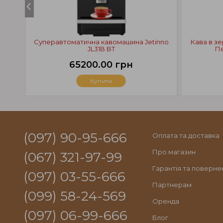
Суперавтоматична кавомашина Jetinno
Кава в з
JL31B BT
Пе
65200.00 грн
Купити
(097) 90-95-666
Оплата та доставка
Про магазин
(067) 321-97-99
Гарантія та поверне
(097) 03-55-666
Партнерам
(099) 58-24-569
Оренда
(097) 06-99-666
Блог