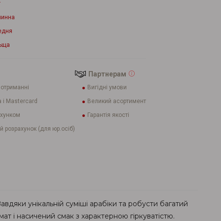
г
чинна
едня
ьща
Партнерам
 отриманні
Вигідні умови
 і Mastercard
Великий асортимент
ахунком
Гарантія якості
й розрахунок (для юр.осіб)
 Завдяки унікальній суміші арабіки та робусти багатий
т і насичений смак з характерною гіркуватістю.