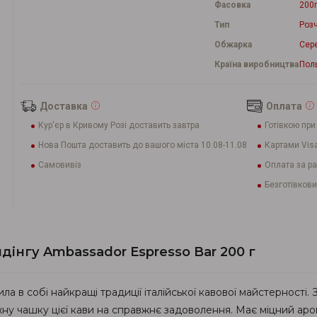
Фасовка
200
Тип
Роз
Обжарка
Сер
Країна виробництва
Пол
Доставка
Оплата
Кур'єр в Кривому Розі доставить завтра
Готівкою при
Нова Пошта доставить до вашого міста 10.08-11.08
Картами Visa
Самовивіз
Оплата за р
Безготівкови
інгу Ambassador Espresso Bar 200 г
лила в собі найкращі традиції італійської кавової майстерності.
 чашку цієї кави на справжнє задоволення. Має міцний арома