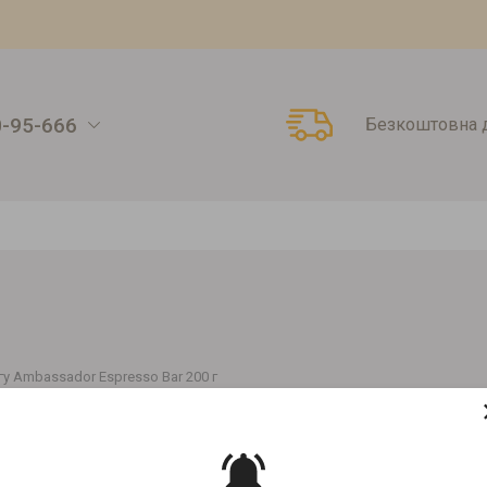
0-95-666
Безкоштовна д
у Ambassador Espresso Bar 200 г
У AMBASSADOR ESPRESSO BAR 200
Артикул:
00000000272