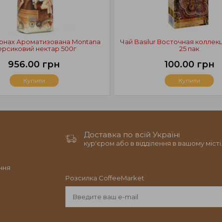
ернах Ароматизована Montana
Чай Basilur Восточная колле
рсиковий нектар 500г
25 пак
956.00 грн
100.00 грн
Купити
Купити
Доставка по всій Україні
кур'єром або в відділення в вашому місті
ння
Розсилка CoffeeMarket