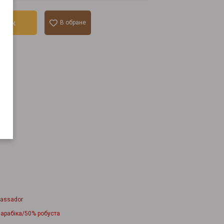
ошик
В обране
лік
assador
 арабіка/50% робуста