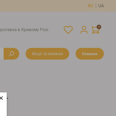
RU
UA
0
оставка в Кривому Розі
Акції та знижки
Новинки
×
 Г