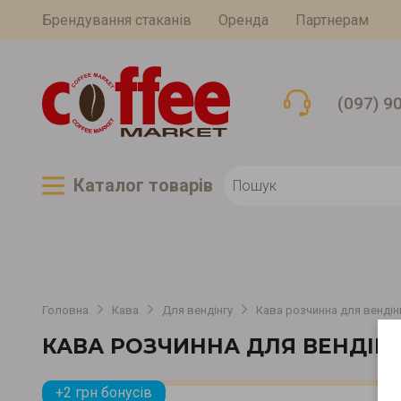
Брендування стаканів
Оренда
Партнерам
(097) 9
Каталог товарiв
Головна
Кава
Для вендінгу
Кава розчинна для вендінг
КАВА РОЗЧИННА ДЛЯ ВЕНДІНГ
+2 грн бонусів