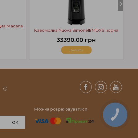
кция Масала
Кавомолка Nuova Simonelli MDXS чорна
Ка
33390.00 грн
Купити
.
Можна розраховуватися
КНОПКА
СВЯЗИ
OK