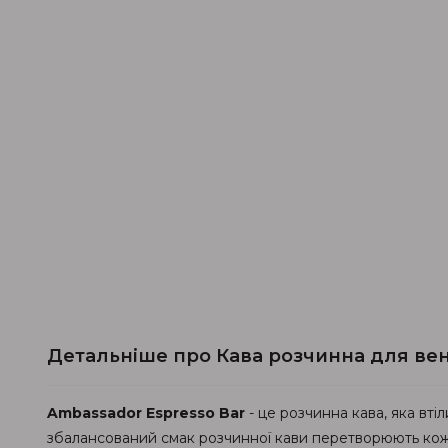
Детальніше про Кава розчинна для венд
Ambassador Espresso Bar
- це розчинна кава, яка вті
збалансований смак розчинної кави перетворюють кожну