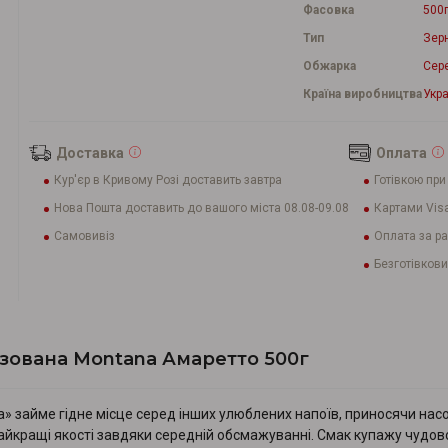
Фасовка
500
Тип
Зер
Обжарка
Сер
Країна виробництва
Укра
Доставка
Оплата
Кур'єр в Кривому Розі доставить завтра
Готівкою при
Нова Пошта доставить до вашого міста 08.08-09.08
Картами Visa
Самовивіз
Оплата за р
Безготівкови
зована Montana Амаретто 500г
а» займе гідне місце серед інших улюблених напоїв, приносячи нас
айкращі якості завдяки середній обсмажуванні. Смак купажу чудово зб