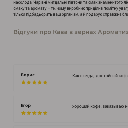
насолода. Чарівні мигдальні півтони та смак знаменитого л
смаку та аромату – те, чому виробник приділив помітну ува
тільки підбадьорить ваш організм, а й подарує справжнє б
Відгуки про Кава в зернах Аромати
Борис
Как всегда, достойный кофе
Егор
хороший кофе, заказываю н