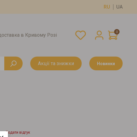
RU
UA
0
оставка в Кривому Розі
Акції та знижки
Новинки
Додати відгук