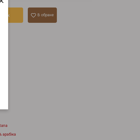
×
ошик
В обране
лік
tana
% арабіка