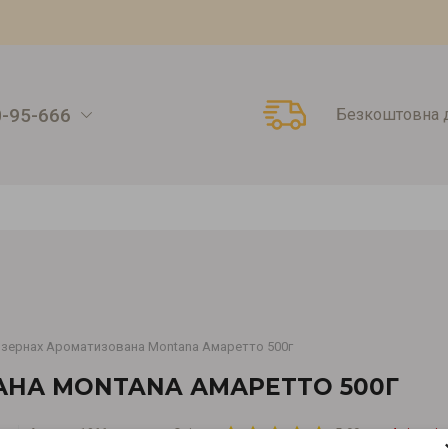
0-95-666
Безкоштовна д
 зернах Ароматизована Montana Амаретто 500г
АНА MONTANA АМАРЕТТО 500Г
Артикул:
1066
Оцiнка:
5.00
4 вiдгукiв