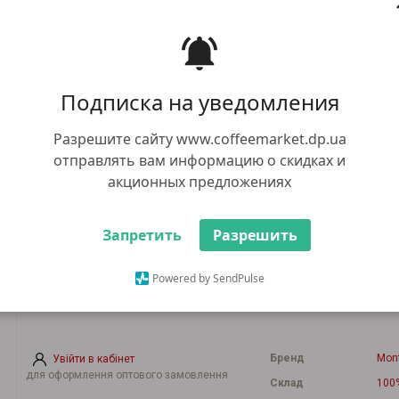
1028.00 грн
+
В к
-
+10 грн бонусів
Купити в 1 к
Подписка на уведомления
910.00 грн
Оптом:
при загальній сумі замовлення від 5000
грн
Разрешите сайту www.coffeemarket.dp.ua
отправлять вам информацию о скидках и
Спосіб приготування
акционных предложениях
Кислинка
Запретить
Разрешить
Аромат
Powered by SendPulse
Міцність
Насиченність
Бренд
Mon
Увійти в кабінет
для оформлення оптового замовлення
Склад
100