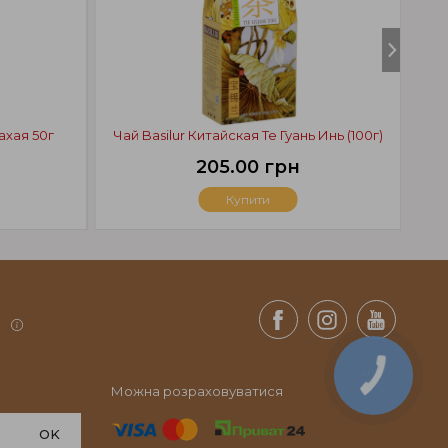
ахая 50г
Чай Basilur Китайская Те Гуань Инь (100г)
205.00 грн
Купити
.
КНОПКА
СВЯЗИ
Можна розраховуватися
OK