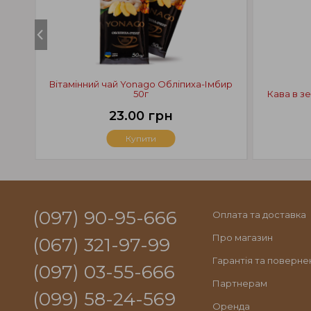
Вітамінний чай Yonago Обліпиха-Імбир
50г
Кава в зе
23.00 грн
Купити
(097) 90-95-666
Оплата та доставка
Про магазин
(067) 321-97-99
Гарантія та поверне
(097) 03-55-666
Партнерам
(099) 58-24-569
Оренда