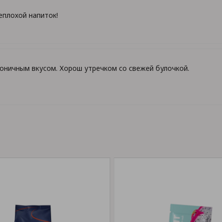
еплохой напиток!
оничным вкусом. Хорош утречком со свежей булочкой.