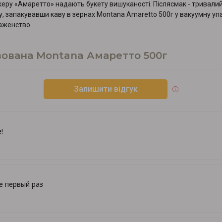
ікеру «Амаретто» надають букету вишуканості. Післясмак - тривали
гу, запакувавши каву в зернах Montana Amaretto 500г у вакуумну 
лаженство.
зована Montana Амаретто 500г
Залишити відгук
!
е первый раз