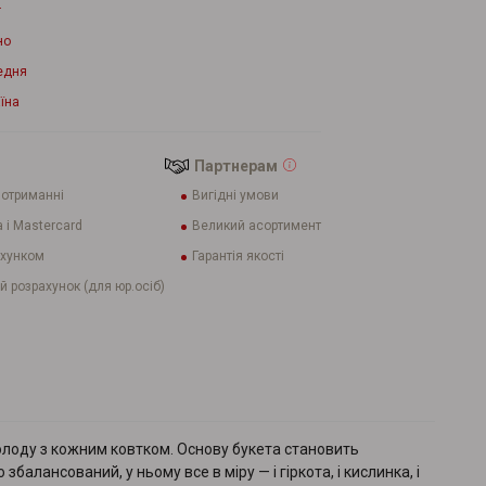
г
но
едня
їна
Партнерам
 отриманні
Вигідні умови
 і Mastercard
Великий асортимент
ахунком
Гарантія якості
й розрахунок (для юр.осіб)
олоду з кожним ковтком. Основу букета становить
алансований, у ньому все в міру — і гіркота, і кислинка, і