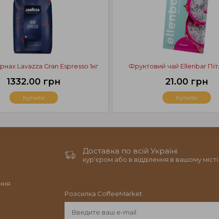
рнах Lavazza Gran Espresso 1кг
Фруктовий чай Ellenbar Піт
1332.00 грн
21.00 грн
Купити
Купити
Доставка по всій Україні
кур'єром або в відділення в вашому місті
ння
Розсилка CoffeeMarket