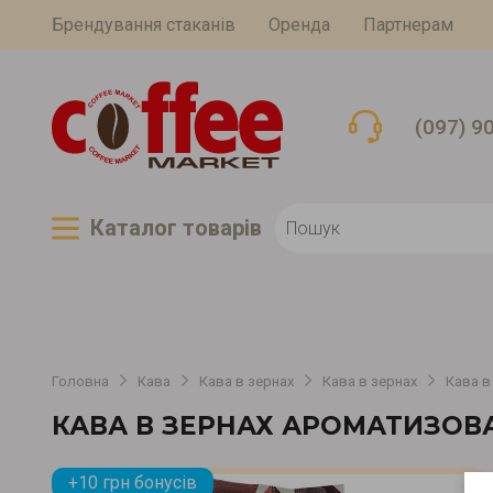
Брендування стаканів
Оренда
Партнерам
(097) 9
Каталог товарiв
Головна
Кава
Кава в зернах
Кава в зернах
Кава в
КАВА В ЗЕРНАХ АРОМАТИЗОВ
+10 грн бонусів