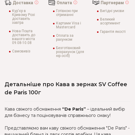
Доставка
Оплата
Партнерам
Кур'єр в
Готівкою при
Вигідні умови
Кривому Розі
отриманні
доставить
Великий
завтра
Картами Visa і
асортимент
Mastercard
Нова Пошта
Гарантія якості
доставить до
Оплата за
вашого міста
рахунком
09.08-10.08
Безготівковий
Самовивіз
розрахунок (для
юр.осіб)
Детальніше про Кава в зернах SV Coffee
de Paris 100г
Кава свіжого обсмаження
“De Paris”
– ідеальний вибір
для бізнесу та поціновувачів справжнього смаку!
Представляємо вам каву свіжого обсмаження "De Paris" -
вишуканий бленд із двох сортів арабіки. Ця кава