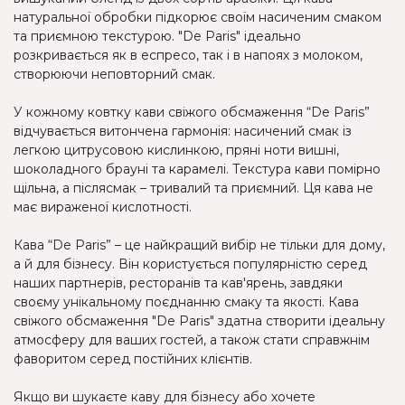
натуральної обробки підкорює своїм насиченим смаком
та приємною текстурою. "De Paris" ідеально
розкривається як в еспресо, так і в напоях з молоком,
створюючи неповторний смак.
У кожному ковтку кави свіжого обсмаження “De Paris”
відчувається витончена гармонія: насичений смак із
легкою цитрусовою кислинкою, пряні ноти вишні,
шоколадного брауні та карамелі. Текстура кави помірно
щільна, а післясмак – тривалий та приємний. Ця кава не
має вираженої кислотності.
Кава “De Paris” – це найкращий вибір не тільки для дому,
а й для бізнесу. Він користується популярністю серед
наших партнерів, ресторанів та кав'ярень, завдяки
своєму унікальному поєднанню смаку та якості. Кава
свіжого обсмаження "De Paris" здатна створити ідеальну
атмосферу для ваших гостей, а також стати справжнім
фаворитом серед постійних клієнтів.
Якщо ви шукаєте каву для бізнесу або хочете