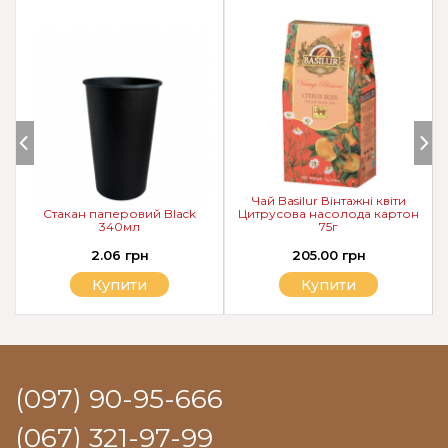
Чай Basilur Вінтажні квіти
Стакан паперовий Black
Цитрусова насолода картон
340мл
75г
2.06 грн
205.00 грн
Купити
Купити
(097) 90-95-666
(067) 321-97-99