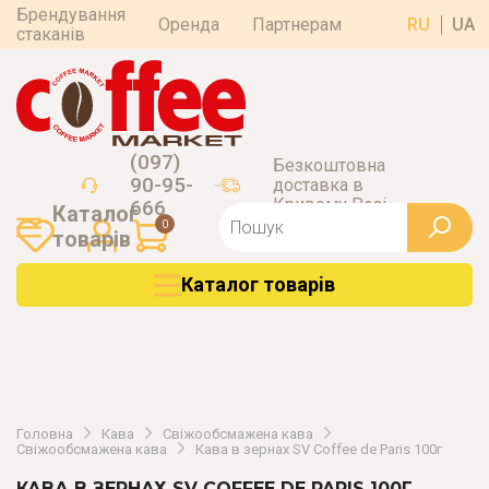
Брендування
Оренда
Партнерам
RU
UA
стаканів
(097)
Безкоштовна
90-95-
доставка в
Кривому Розі
666
Каталог
0
товарiв
Каталог товарiв
Головна
Кава
Свіжообсмажена кава
Свіжообсмажена кава
Кава в зернах SV Coffee de Paris 100г
КАВА В ЗЕРНАХ SV COFFEE DE PARIS 100Г