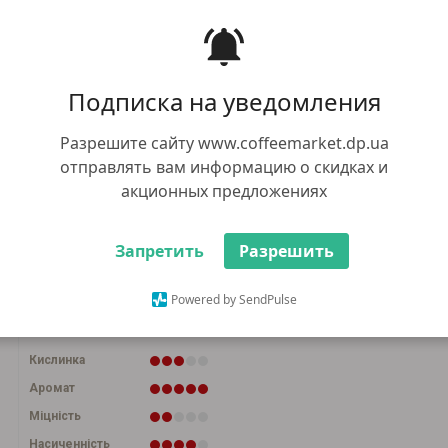
107.00 грн
+
В к
-
+1 грн бонусів
Подписка на уведомления
Купити в 1 к
77.00 грн
Оптом:
при загальній сумі замовлення від 5000
Разрешите сайту www.coffeemarket.dp.ua
грн
отправлять вам информацию о скидках и
акционных предложениях
250г
1кг
100г
Запретить
Разрешить
Спосіб приготування
Powered by SendPulse
Кислинка
Аромат
Міцність
Насиченність