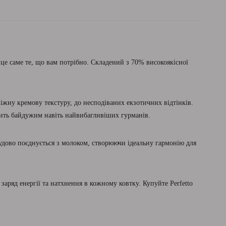
це саме те, що вам потрібно. Складений з 70% високоякісної
ніжну кремову текстуру, до несподіваних екзотичних відтінків.
ишить байдужим навіть найвибагливіших гурманів.
чудово поєднується з молоком, створюючи ідеальну гармонію для
аряд енергії та натхнення в кожному ковтку. Купуйте Perfetto