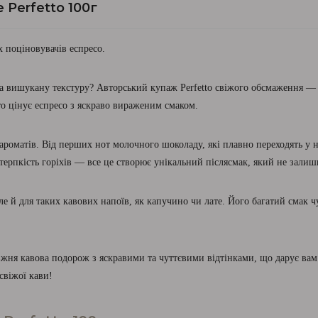
 Perfetto 100г
х поціновувачів еспресо.
а вишукану текстуру? Авторський купаж Perfetto свіжого обсмаження — 
то цінує еспресо з яскраво вираженим смаком.
 ароматів. Від перших нот молочного шоколаду, які плавно переходять у 
 терпкість горіхів — все це створює унікальний післясмак, який не зал
ле й для таких кавових напоїв, як капучино чи лате. Його багатий смак 
вжня кавова подорож з яскравими та чуттєвими відтінками, що дарує вам з
свіжої кави!