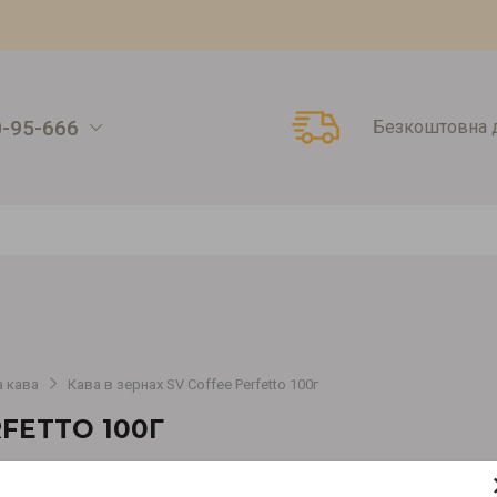
0-95-666
Безкоштовна д
 кава
Кава в зернах SV Coffee Perfetto 100г
FETTO 100Г
Артикул:
00000001540