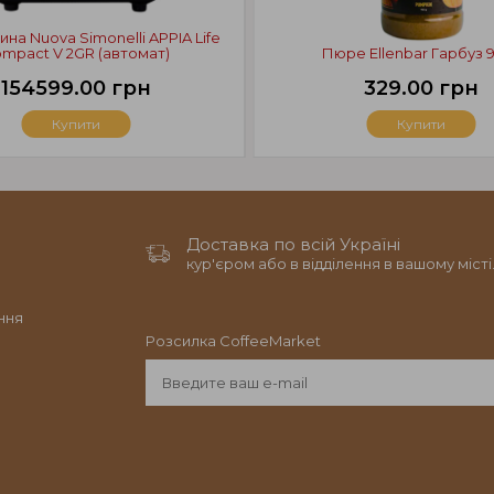
на Nuova Simonelli APPIA Life
mpact V 2GR (автомат)
Пюре Ellenbar Гарбуз 
154599.00 грн
329.00 грн
Купити
Купити
Доставка по всій Україні
кур'єром або в відділення в вашому місті
ння
Розсилка CoffeeMarket