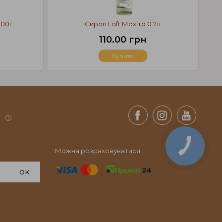
900г
Сироп Loft Мохіто 0.7л
Ст
110.00 грн
Купити
.
Можна розраховуватися
OK