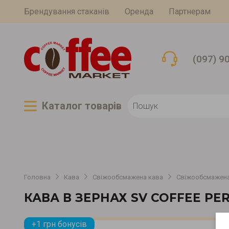
Брендування стаканів
Оренда
Партнерам
(097) 9
Каталог товарiв
Головна
Кава
Свіжообсмажена кава
Свіжообсмажена
КАВА В ЗЕРНАХ SV COFFEE PER
+1 грн бонусів