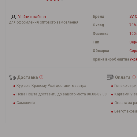
Бренд
SV C
Увійти в кабінет
для оформлення оптового замовлення
Склад
70%
Фасовка
100
Тип
Зер
Обжарка
Сер
Країна виробництва
Укра
Доставка
Оплата
Кур'єр в Кривому Розі доставить завтра
Готівкою при
Нова Пошта доставить до вашого міста 08.08-09.08
Картами Visa
Самовивіз
Оплата за р
Безготівкови