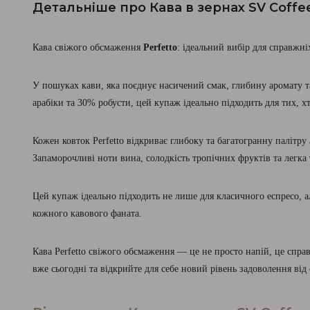
Детальніше про Кава в зернах SV Coffee
Кава свіжого обсмаження
Perfetto
: ідеальний вибір для справжні
У пошуках кави, яка поєднує насичений смак, глибину аромату т
арабіки та 30% робусти, цей купаж ідеально підходить для тих, х
Кожен ковток Perfetto відкриває глибоку та багатогранну палітру
Запаморочливі ноти вина, солодкість тропічних фруктів та легка
Цей купаж ідеально підходить не лише для класичного еспресо, а
кожного кавового фаната.
Кава Perfetto свіжого обсмаження — це не просто напій, це спра
вже сьогодні та відкрийте для себе новий рівень задоволення від 