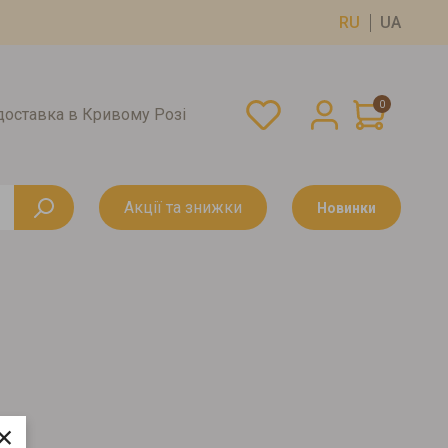
RU
UA
0
оставка в Кривому Розі
Акції та знижки
Новинки
×