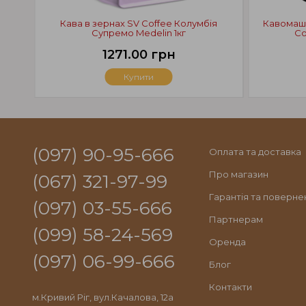
Кава в зернах SV Coffee Колумбія
Кавомаши
Супремо Medelin 1кг
Co
1271.00 грн
Купити
(097) 90-95-666
Оплата та доставка
Про магазин
(067) 321-97-99
Гарантія та поверне
(097) 03-55-666
Партнерам
(099) 58-24-569
Оренда
(097) 06-99-666
Блог
Контакти
м.Кривий Ріг, вул.Качалова, 12а