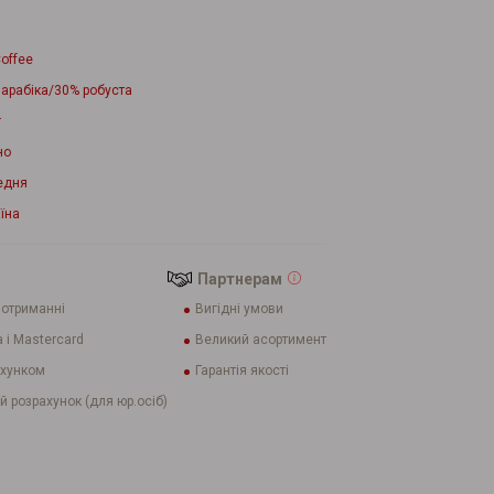
offee
 арабіка/30% робуста
г
но
едня
їна
Партнерам
 отриманні
Вигідні умови
 і Mastercard
Великий асортимент
ахунком
Гарантія якості
й розрахунок (для юр.осіб)