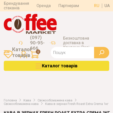
Брендування
Оренда
Партнерам
RU
UA
стаканів
(097)
Безкоштовна
90-95-
доставка в
Кривому Розі
666
Каталог
0
товарiв
Каталог товарiв
Головна
Кава
Свіжообсмажена кава
Свіжообсмажена кава
Кава в зернах Fresh Roast Extra Crema 1кг
КАВА В ЗЕРНАХ FRESH ROAST EXTRA CREMA 1КГ