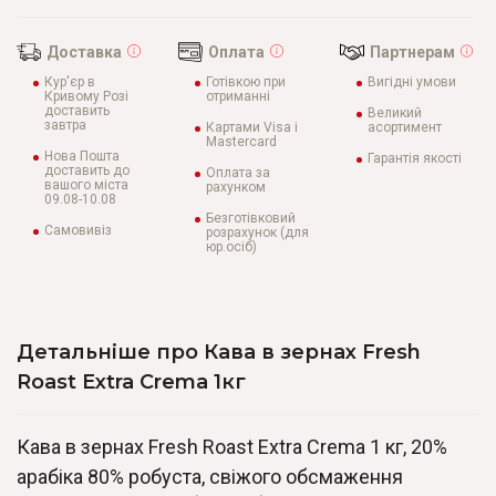
Доставка
Оплата
Партнерам
Кур'єр в
Готівкою при
Вигідні умови
Кривому Розі
отриманні
доставить
Великий
завтра
Картами Visa і
асортимент
Mastercard
Нова Пошта
Гарантія якості
доставить до
Оплата за
вашого міста
рахунком
09.08-10.08
Безготівковий
Самовивіз
розрахунок (для
юр.осіб)
Детальніше про Кава в зернах Fresh
Roast Extra Crema 1кг
Кава в зернах Fresh Roast Extra Crema 1 кг, 20%
арабіка 80% робуста, свіжого обсмаження