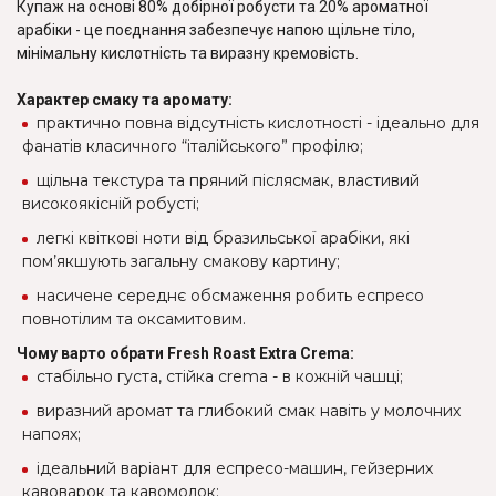
Купаж на основі 80% добірної робусти та 20% ароматної
арабіки - це поєднання забезпечує напою щільне тіло,
мінімальну кислотність та виразну кремовість.
Характер смаку та аромату:
практично повна відсутність кислотності - ідеально для
фанатів класичного “італійського” профілю;
щільна текстура та пряний післясмак, властивий
високоякісній робусті;
легкі квіткові ноти від бразильської арабіки, які
пом’якшують загальну смакову картину;
насичене середнє обсмаження робить еспресо
повнотілим та оксамитовим.
Чому варто обрати Fresh Roast Extra Crema:
стабільно густа, стійка crema - в кожній чашці;
виразний аромат та глибокий смак навіть у молочних
напоях;
ідеальний варіант для еспресо-машин, гейзерних
кавоварок та кавомолок;