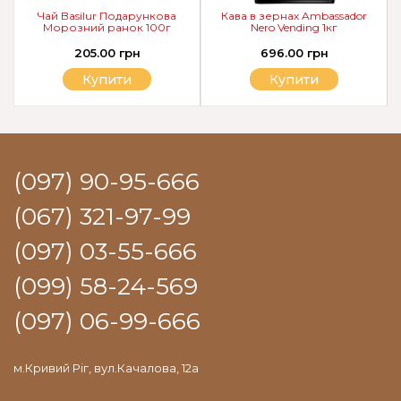
Чай Basilur Подарункова
Кава в зернах Ambassador
Морозний ранок 100г
Nero Vending 1кг
205.00 грн
696.00 грн
Купити
Купити
(097) 90-95-666
(067) 321-97-99
(097) 03-55-666
(099) 58-24-569
(097) 06-99-666
м.Кривий Ріг, вул.Качалова, 12а