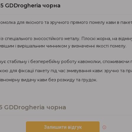
5 GDDrogheria чорна
вомолка для якісного та зручного прямого помелу кави в пакет
спеціального зносостійкого металу. Плоскі жорна, на відмін
вішим і вирішальним чинником у визначенні якості помелу.
ує стабільну і безперебійну роботу кавомолки, споживаючи п
ю для фіксації пакету під час змивування кави: зручно та пр
вномірну видачу кави без розкиду та грудок.
5 GDDrogheria чорна
Залишити відгук