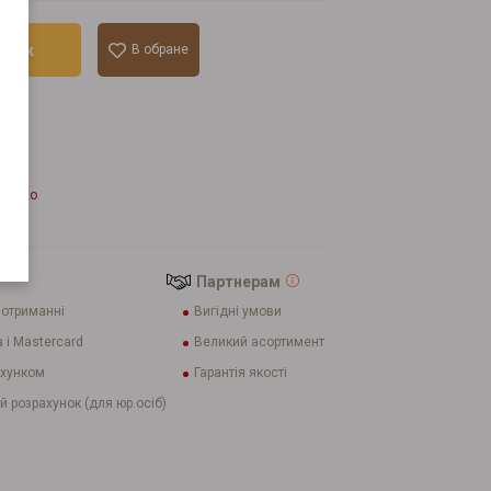
ошик
В обране
лік
enzato
Партнерам
 отриманні
Вигідні умови
 і Mastercard
Великий асортимент
ахунком
Гарантія якості
й розрахунок (для юр.осіб)