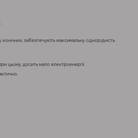
.
у конічних, забезпечують максимальну однорідність
ри цьому досить мало електроенергії.
актично.