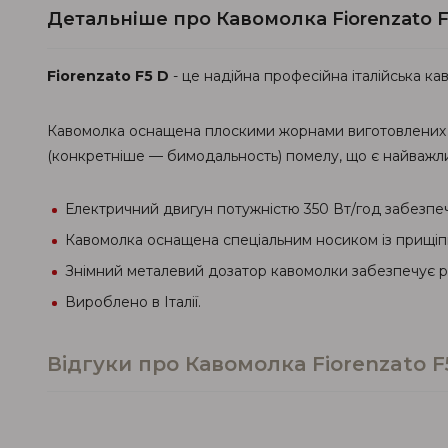
Детальніше про Кавомолка Fiorenzato F
Fiorenzato F5 D
- це надійна професійна італійська ка
Кавомолка оснащена плоскими жорнами виготовлених із 
(конкретніше — бимодальность) помелу, що є найважли
Електричний двигун потужністю 350 Вт/год забезпеч
Кавомолка оснащена спеціальним носиком із прищіпко
Знімний металевий дозатор кавомолки забезпечує рі
Вироблено в Італії.
Відгуки про Кавомолка Fiorenzato F