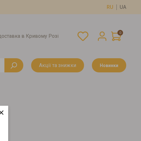
RU
UA
0
оставка в Кривому Розі
Акції та знижки
Новинки
×