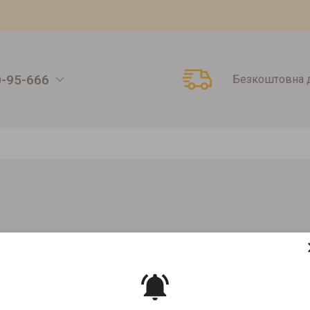
0-95-666
Безкоштовна д
a чорна
GDDROGHERIA ЧОРНА
Артикул:
00000004091