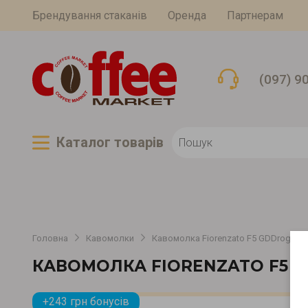
Брендування стаканів
Оренда
Партнерам
(097) 9
Каталог товарiв
Головна
Кавомолки
Кавомолка Fiorenzato F5 GDDrogheri
КАВОМОЛКА FIORENZATO F5 
+243 грн бонусів