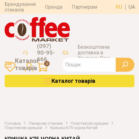
Брендування
Оренда
Партнерам
RU
UA
стаканів
(097)
Безкоштовна
90-95-
доставка в
Кривому Розі
666
Каталог
0
товарiв
Каталог товарiв
Головна
Паперові стакани
Пластикові кришки
Пластикові кришки
Кришка К75 чорна Китай
КРИШКА К75 ЧОРНА КИТАЙ