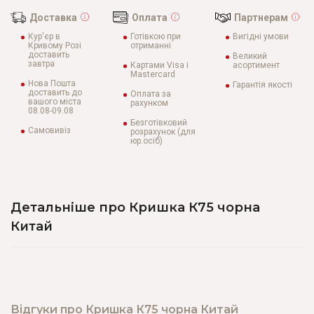
Доставка
Оплата
Партнерам
Кур'єр в
Готівкою при
Вигідні умови
Кривому Розі
отриманні
доставить
Великий
завтра
Картами Visa і
асортимент
Mastercard
Нова Пошта
Гарантія якості
доставить до
Оплата за
вашого міста
рахунком
08.08-09.08
Безготівковий
Самовивіз
розрахунок (для
юр.осіб)
Детальніше про Кришка К75 чорна
Китай
Відгуки про Кришка К75 чорна Китай