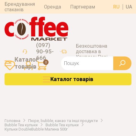
Брендування
Оренда
Партнерам
RU
UA
стаканів
(097)
Безкоштовна
90-95-
доставка в
Кривому Розі
666
Каталог
0
товарiв
Каталог товарiв
Головна
Пюре, bubble, какао та інші продукти
Bubble Tea кульки
Bubble Tea кульки
Кульки DoubleBubble Малина 500г