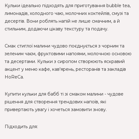
Кульки ідеально підходять для приготування bubble tea,
лимонадів, холодного чаю, молочних коктейлів, смузі та
десертів. Вони роблять напій не лише смачним, а й
стильним, додаючи цікаву текстуру та подачу.
Смак стиглої малини чудово поєднується з чорним та
зеленим чаєм, фруктовими напоями, молочною основою
та десертами. Кульки з сиропом створюють яскравий
акцент у меню кафе, кав'ярень, ресторанів та закладів
HoReCa.
Купити кульки для бабб ті зі смаком малини - чудове
рішення для створення трендових напоїв, які
привертають увагу і хочеться замовити знову.
Підходить для: