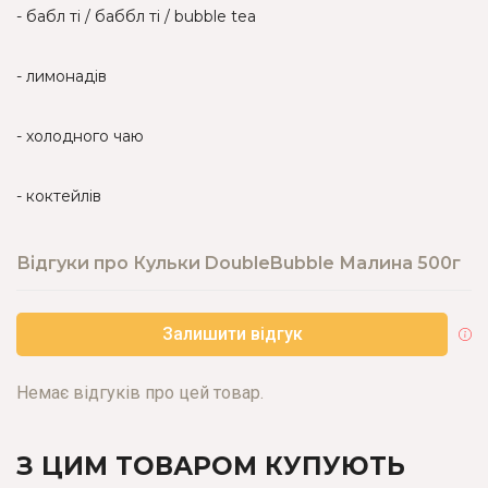
- бабл ті / баббл ті / bubble tea
- лимонадів
- холодного чаю
- коктейлів
Відгуки про Кульки DoubleBubble Малина 500г
Залишити відгук
Немає відгуків про цей товар.
З ЦИМ ТОВАРОМ КУПУЮТЬ