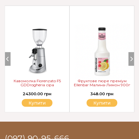
Кавомолка Fiorenzato F5
Фруктове пюре преміум
GDDrogheria сіра
Ellenbar Малина-Лимон 900г
24300.00 грн
348.00 грн
Купити
Купити
(097) 90-95-666