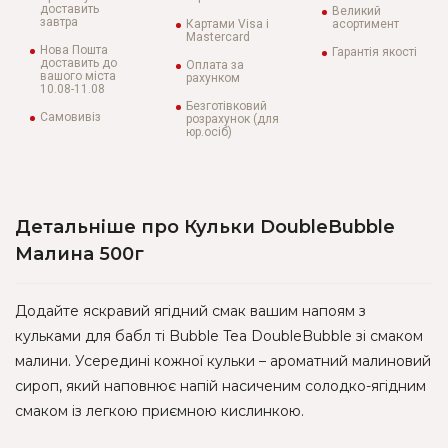
доставить
Великий
завтра
Картами Visa і
асортимент
Mastercard
Нова Пошта
Гарантія якості
доставить до
Оплата за
вашого міста
рахунком
10.08-11.08
Безготівковий
Самовивіз
розрахунок (для
юр.осіб)
Детальніше про Кульки DoubleBubble
Малина 500г
Додайте яскравий ягідний смак вашим напоям з
кульками для бабл ті Bubble Tea DoubleBubble зі смаком
малини. Усередині кожної кульки – ароматний малиновий
сироп, який наповнює напій насиченим солодко-ягідним
смаком із легкою приємною кислинкою.