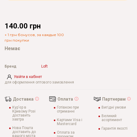
140.00 грн
+ 1 грн бонусов, за каждые 100
грн покупки
Немає
Бренд
Loft
Увійти в кабінет
для оформлення оптового замовлення
Доставка
Оплата
Партнерам
Кур'єр в
Готівкою при
Вигідні умови
Кривому Розі
отриманні
доставить
Великий
завтра
Картами Visa і
асортимент
Mastercard
Нова Пошта
Гарантія якості
доставить до
Оплата за
вашого міста
рахунком