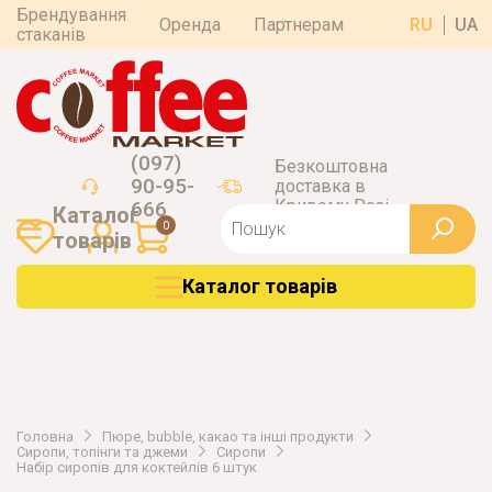
Брендування
Оренда
Партнерам
RU
UA
стаканів
(097)
Безкоштовна
90-95-
доставка в
Кривому Розі
666
Каталог
0
товарiв
Каталог товарiв
Головна
Пюре, bubble, какао та інші продукти
Сиропи, топінги та джеми
Сиропи
Набір сиропів для коктейлів 6 штук