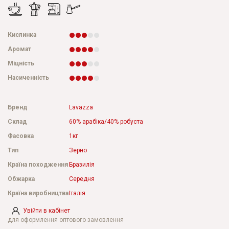
Кислинка
Аромат
Міцність
Насиченність
Бренд
Lavazza
Склад
60% арабіка/40% робуста
Фасовка
1кг
Тип
Зерно
Країна походження
Бразилія
Обжарка
Середня
Країна виробництва
Італія
Увійти в кабінет
для оформлення оптового замовлення