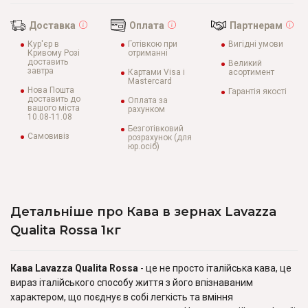
Доставка
Оплата
Партнерам
Кур'єр в
Готівкою при
Вигідні умови
Кривому Розі
отриманні
доставить
Великий
завтра
Картами Visa і
асортимент
Mastercard
Нова Пошта
Гарантія якості
доставить до
Оплата за
вашого міста
рахунком
10.08-11.08
Безготівковий
Самовивіз
розрахунок (для
юр.осіб)
Детальніше про Кава в зернах Lavazza
Qualita Rossa 1кг
Кава Lavazza Qualita Rossa
- це не просто італійська кава, це
вираз італійського способу життя з його впізнаваним
характером, що поєднує в собі легкість та вміння