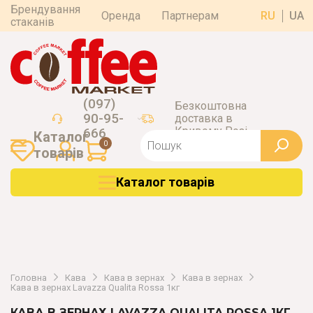
Брендування
Оренда
Партнерам
RU
UA
стаканів
(097)
Безкоштовна
90-95-
доставка в
Кривому Розі
666
Каталог
0
товарiв
Каталог товарiв
Головна
Кава
Кава в зернах
Кава в зернах
Кава в зернах Lavazza Qualita Rossa 1кг
КАВА В ЗЕРНАХ LAVAZZA QUALITA ROSSA 1КГ