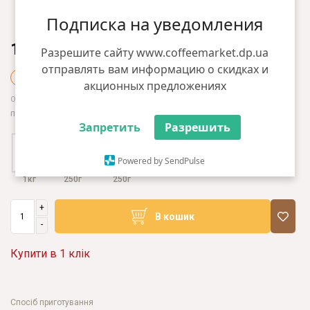
Подписка на уведомления
1302.00 грн
Разрешите сайту www.coffeemarket.dp.ua
отправлять вам информацию о скидках и
+13 грн бонусів
акционных предложениях
1116.00 грн
Оптом:
при загальній сумі замовлення від 5000 грн
Запретить
Разрешить
Powered by SendPulse
1кг
250г
250г
+
В кошик
-
Купити в 1 клік
Спосіб приготування