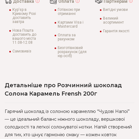
Доставка
Оплата
Партнерам
Кур'єр в
Готівкою при
Вигідні умови
Кривому Розі
отриманні
доставить
Великий
завтра
Картами Visa і
асортимент
Mastercard
Нова Пошта
Гарантія якості
доставить до
Оплата за
вашого міста
рахунком
11.08-12.08
Безготівковий
Самовивіз
розрахунок (для
юр.осіб)
Детальніше про Розчинний шоколад
Солона Карамель Frensh 200г
Гарячий шоколад із солоною карамеллю “Чудові Напої”
— це ідеальний баланс ніжного шоколаду, вершкової
солодкості та легкої солонуватої нотки. Напій створений
для тих, хто цінує гармонію смаку — кожен ковток