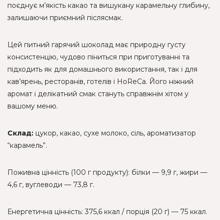
поєднує м’якість какао та вишукану карамельну глибину,
залишаючи приємний післясмак.
Цей питний гарячий шоколад має природну густу
консистенцію, чудово піниться при приготуванні та
підходить як для домашнього використання, так і для
кав’ярень, ресторанів, готелів і HoReCa. Його ніжний
аромат і делікатний смак стануть справжнім хітом у
вашому меню.
Склад:
цукор, какао, сухе молоко, сіль, ароматизатор
“карамель”.
Поживна цінність (100 г продукту): білки — 9,9 г, жири —
4,6 г, вуглеводи — 73,8 г.
Енергетична цінність: 375,6 ккал / порція (20 г) — 75 ккал.