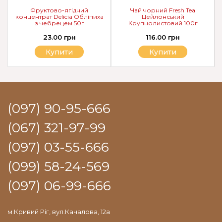
Фруктово-ягідний
Чай чорний Fresh Tea
концентрат Delicia Обліпиха
Цейлонський
з чебрецем 50г
Крупнолистовий 100г
23.00 грн
116.00 грн
Купити
Купити
(097) 90-95-666
(067) 321-97-99
(097) 03-55-666
(099) 58-24-569
(097) 06-99-666
м.Кривий Ріг, вул.Качалова, 12а