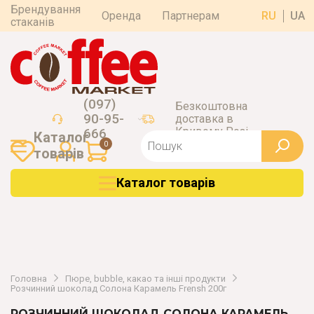
Брендування
Оренда
Партнерам
RU
UA
стаканів
(097)
Безкоштовна
90-95-
доставка в
Кривому Розі
666
Каталог
0
товарiв
Каталог товарiв
Головна
Пюре, bubble, какао та інші продукти
Розчинний шоколад Солона Карамель Frensh 200г
РОЗЧИННИЙ ШОКОЛАД СОЛОНА КАРАМЕЛЬ