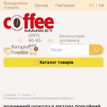
Брендування
Оренда
Партнерам
RU
UA
стаканів
(097)
Безкоштовна
90-95-
доставка в
Кривому Розі
666
Каталог
0
товарiв
Каталог товарiв
Головна
Какао
Розчинний шоколад Ristora порційний 25г(50 шт)
РОЗЧИННИЙ ШОКОЛАД RISTORA ПОРЦІЙНИЙ