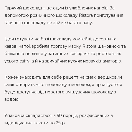
Гарячий шоколад – це один із улюблених напоїв. За
допомогою розчинного шоколаду Ristora приготування
гарячого шоколаду не займе багато часу.
Ідея готувати на базі шоколаду коктейлі, десерти та
кавові напої, зробила торгову марку Ristora шановною та
бажаною не лише у затишних кав'ярнях та ресторанах
усього світу, а й на звичайних кухнях новачків-аматорів.
Кожен знаходить для себе рецепт на смак: вершковий
смак створить мікс шоколаду з молоком, а гірка густота
буде доступна від простого змішування шоколаду з
водою.
Упаковка складається із 50 порцій, розфасованих в
індивідуальні пакети по 25гр.