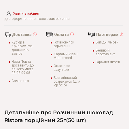
Увійти в кабінет
для оформлення оптового замовлення
Доставка
Оплата
Партнерам
Кур'єр в
Готівкою при
Вигідні умови
Кривому Розі
отриманні
доставить
Великий
завтра
Картами Visa і
асортимент
Mastercard
Нова Пошта
Гарантія якості
доставить до
Оплата за
вашого міста
рахунком
08.08-09.08
Безготівковий
Самовивіз
розрахунок (для
юр.осіб)
Детальніше про Розчинний шоколад
Ristora порційний 25г(50 шт)