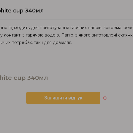
hite cup 340мл
но підходить для приготування гарячих напоїв, зокрема, рек
 контакті з гарячою водою. Папір, з якого виготовлені склянк
чих потребах, так і для довкілля.
hite cup 340мл
Залишити відгук