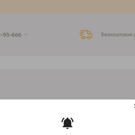
0-95-666
Безкоштовна д
ношарові кольорові
Стакан паперовий Graphite cup 340мл
E CUP 340МЛ
Артикул:
00000009319