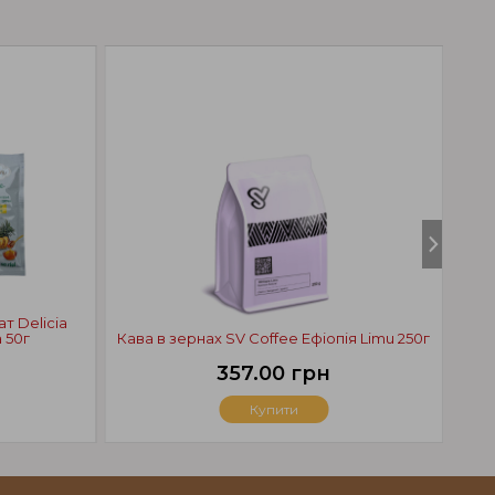
т Delicia
Кри
 50г
Кава в зернах SV Coffee Ефіопія Limu 250г
357.00 грн
Купити