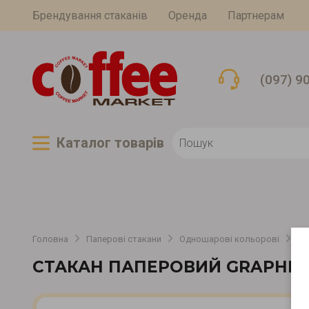
Брендування стаканів
Оренда
Партнерам
(097) 9
Каталог товарiв
Головна
Паперові стакани
Одношарові кольорові
Од
СТАКАН ПАПЕРОВИЙ GRAPHIT