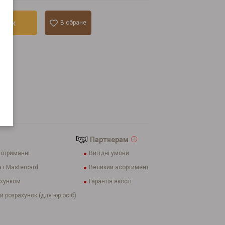
ошик
В обране
лік
Партнерам
 отриманні
Вигідні умови
 і Mastercard
Великий асортимент
ахунком
Гарантія якості
й розрахунок (для юр.осіб)