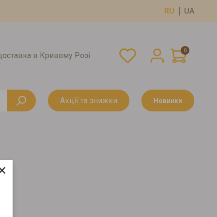
RU
UA
0
оставка в Кривому Розі
Акції та знижки
Новинки
×