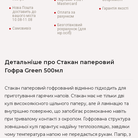
Mastercard
Нова Пошта
Гарантія якості
доставить до
Оплата за
вашого міста
рахунком
10.08-11.08
Безготівковий
Самовивіз
розрахунок (для
юр.осіб)
Детальніше про Стакан паперовий
Гофра Green 500мл
Стакан паперовий гофрований відмінно підходить для
приготування гарячих напоїв. Стакан має не тільки дві
кулі високоякісного щільного паперу, але й ламінацію та
внутрішню поверхню, що запобігає розмоканню навіть
при тривалому контакті з окропом. Гофрована структура
зовнішньої кулі гарантує надійну теплоізоляцію, завдяки
чому температура напою не передається рукам. Папір, з