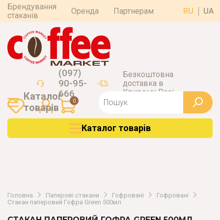
Брендування
Оренда
Партнерам
RU
UA
стаканів
(097)
Безкоштовна
90-95-
доставка в
Кривому Розі
666
Каталог
0
товарiв
Каталог товарiв
Головна
Паперові стакани
Гофровані
Гофровані
Стакан паперовий Гофра Green 500мл
СТАКАН ПАПЕРОВИЙ ГОФРА GREEN 500МЛ