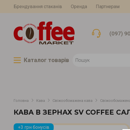
Брендування стаканів
Оренда
Партнерам
(097) 9
Каталог товарiв
Головна
Кава
Свіжообсмажена кава
Свіжообсмажена
КАВА В ЗЕРНАХ SV COFFEE СА
+3 грн бонусів