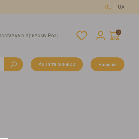
RU
UA
0
оставка в Кривому Розі
Акції та знижки
Новинки