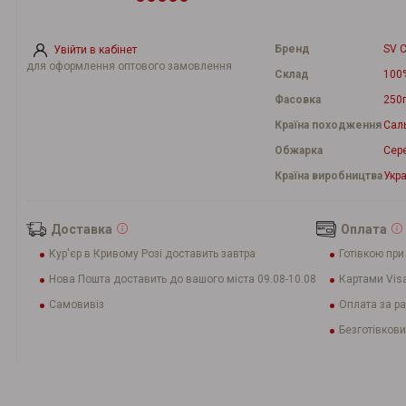
Бренд
SV C
Увійти в кабінет
для оформлення оптового замовлення
Склад
100
Фасовка
250
Країна походження
Сал
Обжарка
Сер
Країна виробництва
Укра
Доставка
Оплата
Кур'єр в Кривому Розі доставить завтра
Готівкою при
Нова Пошта доставить до вашого міста 09.08-10.08
Картами Visa
Самовивіз
Оплата за р
Безготівкови