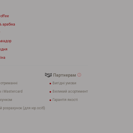
offee
% арабіка
г
ьвадор
едня
їна
Партнерам
 отриманні
Вигідні умови
 і Mastercard
Великий асортимент
ахунком
Гарантія якості
й розрахунок (для юр.осіб)