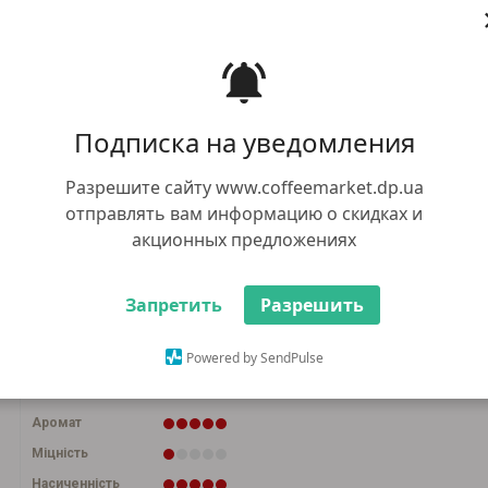
395.00 грн
+
В к
-
+3 грн бонусів
Купити в 1 к
263.00 грн
Оптом:
Подписка на уведомления
при загальній сумі замовлення від 5000
грн
Разрешите сайту www.coffeemarket.dp.ua
отправлять вам информацию о скидках и
акционных предложениях
1кг
250г
Запретить
Разрешить
Спосіб приготування
Powered by SendPulse
Кислинка
Аромат
Міцність
Насиченність