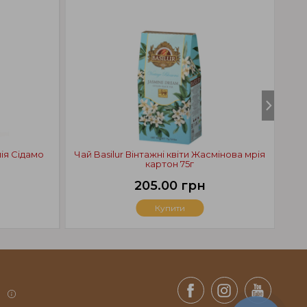
ія Сідамо
Чай Basilur Вінтажні квіти Жасмінова мрія
картон 75г
Ч
205.00 грн
Купити
.