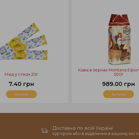
Кава в зернах Montana Ефіоп
Мед у стіках 20г
500г
7.40 грн
989.00 грн
Купити
Купити
Доставка по всій Україні
кур'єром або в відділення в вашому місті