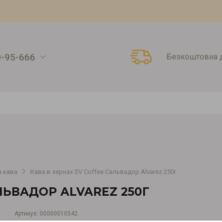
0-95-666
Безкоштовна д
 кава
Кава в зернах SV Coffee Сальвадор Alvarez 250г
ЛЬВАДОР ALVAREZ 250Г
Артикул:
00000010542