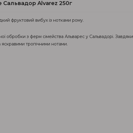
e Сальвадор Alvarez 250г
одкий фруктовий вибух із нотками рому.
ьної обробки з ферм сімейства Альварес у Сальвадорі. Завдяк
 яскравими тропічними нотами.