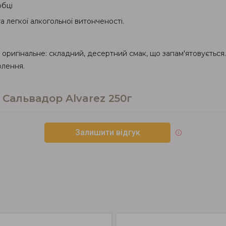
обці
а легкої алкогольної витонченості.
ось оригінальне: складний, десертний смак, що запам'ятовуєть
олення.
 Сальвадор Alvarez 250г
Залишити відгук