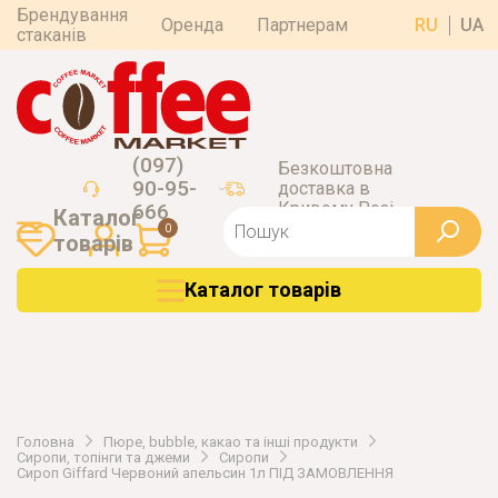
Брендування
Оренда
Партнерам
RU
UA
стаканів
(097)
Безкоштовна
90-95-
доставка в
Кривому Розі
666
Каталог
0
товарiв
Каталог товарiв
Головна
Пюре, bubble, какао та інші продукти
Сиропи, топінги та джеми
Сиропи
Сироп Giffard Червоний апельсин 1л ПІД ЗАМОВЛЕННЯ