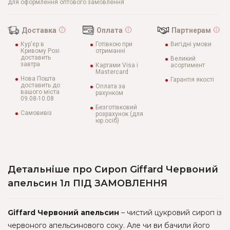
для оформлення оптового замовлення
Доставка
Оплата
Партнерам
Кур'єр в
Готівкою при
Вигідні умови
Кривому Розі
отриманні
доставить
Великий
завтра
Картами Visa і
асортимент
Mastercard
Нова Пошта
Гарантія якості
доставить до
Оплата за
вашого міста
рахунком
09.08-10.08
Безготівковий
Самовивіз
розрахунок (для
юр.осіб)
Детальніше про Сироп Giffard Червоний
апельсин 1л ПІД ЗАМОВЛЕННЯ
Giffard Червоний апельсин
– чистий цукровий сироп із
червоного апельсинового соку. Але чи ви бачили його