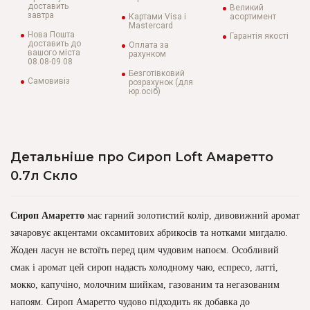
доставить
Великий
завтра
Картами Visa і
асортимент
Mastercard
Нова Пошта
Гарантія якості
доставить до
Оплата за
вашого міста
рахунком
08.08-09.08
Безготівковий
Самовивіз
розрахунок (для
юр.осіб)
Детальніше про Сироп Loft Амаретто
0.7л Скло
Сироп Амаретто
має гарний золотистий колір, дивовижний аромат
зачаровує акцентами оксамитових абрикосів та нотками мигдалю.
Жоден ласун не встоїть перед цим чудовим напоєм. Особливий
смак і аромат цей сироп надасть холодному чаю, еспресо, латті,
мокко, капучіно, молочним шийкам, газованим та негазованим
напоям. Сироп Амаретто чудово підходить як добавка до