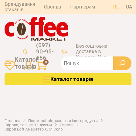
Брендування
Оренда
Партнерам
RU
UA
стаканів
(097)
Безкоштовна
90-95-
доставка в
Кривому Розі
666
Каталог
0
товарiв
Каталог товарiв
Головна
Пюре, bubble, какао та інші продукти
Сиропи, топінги та джеми
Сиропи
Сироп Loft Амаретто 0.7л Скло