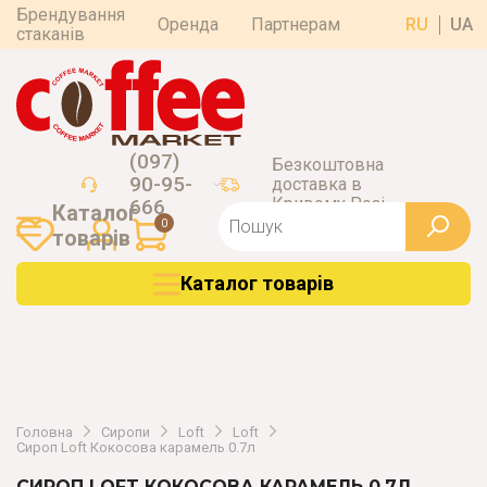
Брендування
Оренда
Партнерам
RU
UA
стаканів
(097)
Безкоштовна
90-95-
доставка в
Кривому Розі
666
Каталог
0
товарiв
Каталог товарiв
Головна
Сиропи
Loft
Loft
Сироп Loft Кокосова карамель 0.7л
СИРОП LOFT КОКОСОВА КАРАМЕЛЬ 0.7Л