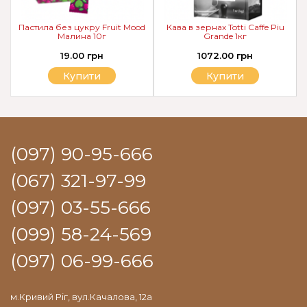
Пастила без цукру Fruit Mood
Кава в зернах Totti Caffe Piu
Малина 10г
Grande 1кг
19.00 грн
1072.00 грн
Купити
Купити
(097) 90-95-666
(067) 321-97-99
(097) 03-55-666
(099) 58-24-569
(097) 06-99-666
м.Кривий Ріг, вул.Качалова, 12а