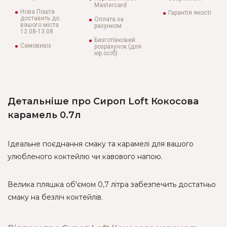
Mastercard
Нова Пошта
Гарантія якості
доставить до
Оплата за
вашого міста
рахунком
12.08-13.08
Безготівковий
Самовивіз
розрахунок (для
юр.осіб)
Детальніше про Сироп Loft Кокосова
карамель 0.7л
Ідеальне поєднання смаку та карамелі для вашого
улюбленого коктейлю чи кавового напою.
Велика пляшка об'ємом 0,7 літра забезпечить достатньо
смаку на безліч коктейлів.