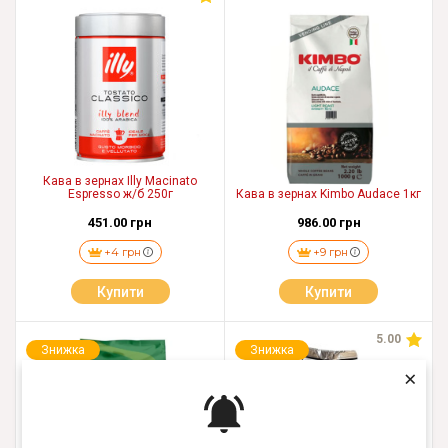
Кава в зернах Illy Macinato
Espresso ж/б 250г
Кава в зернах Kimbo Audace 1кг
451.00 грн
986.00 грн
+4 грн
+9 грн
Купити
Купити
5.00
Знижка
Знижка
×