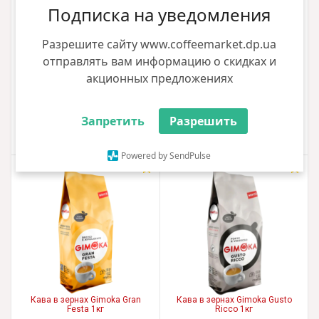
Подписка на уведомления
Разрешите сайту www.coffeemarket.dp.ua
Кава в зернах Lavazza Tierra
Кава в зернах Del Duca
отправлять вам информацию о скидках и
Brazil 1кг
Espresso Italiano 1кг
акционных предложениях
1308.00 грн
1526.00 грн
920.00 грн
1114.00 грн
+15 грн
+11 грн
Запретить
Разрешить
Купити
Купити
Powered by SendPulse
4.00
5.00
Кава в зернах Gimoka Gran
Кава в зернах Gimoka Gusto
Festa 1кг
Ricco 1кг