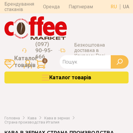
Брендування
Оренда
Партнерам
RU
UA
стаканів
(097)
Безкоштовна
90-95-
доставка в
Кривому Розі
666
Каталог
0
товарiв
Каталог товарiв
Головна
Кава
Кава в зернах
Страна производства Италия
КАВА В ЗЕРНАХ СТРАНА ПРОИЗВОДСТВА