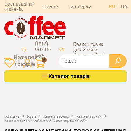
Брендування
Оренда
Партнерам
RU
UA
стаканів
(097)
Безкоштовна
90-95-
доставка в
Кривому Розі
666
Каталог
0
товарiв
Каталог товарiв
Головна
Кава
Кава в зернах
Кава в зернах
Кава в зернах Montana Солодка черешня 500г
КАВА В ЗЕРНАХ MONTANA СОЛОДКА ЧЕРЕШНЯ