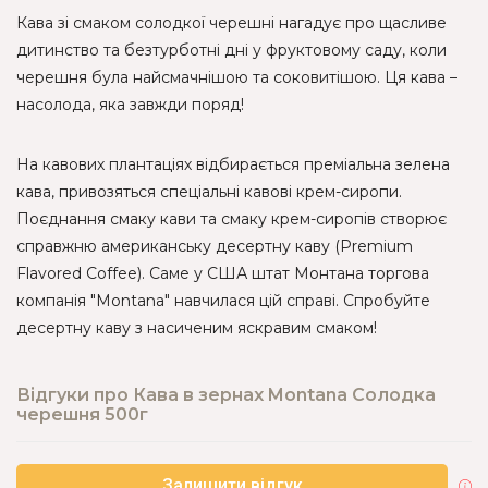
Кава зі смаком солодкої черешні нагадує про щасливе
дитинство та безтурботні дні у фруктовому саду, коли
черешня була найсмачнішою та соковитішою. Ця кава –
насолода, яка завжди поряд!
На кавових плантаціях відбирається преміальна зелена
кава, привозяться спеціальні кавові крем-сиропи.
Поєднання смаку кави та смаку крем-сиропів створює
справжню американську десертну каву (Premium
Flavored Coffee). Саме у США штат Монтана торгова
компанія "Montana" навчилася цій справі. Спробуйте
десертну каву з насиченим яскравим смаком!
Відгуки про Кава в зернах Montana Солодка
черешня 500г
Залишити відгук