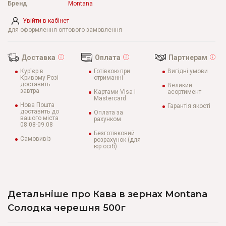
Бренд
Montana
Увійти в кабінет
для оформлення оптового замовлення
Доставка
Оплата
Партнерам
Кур'єр в
Готівкою при
Вигідні умови
Кривому Розі
отриманні
доставить
Великий
завтра
Картами Visa і
асортимент
Mastercard
Нова Пошта
Гарантія якості
доставить до
Оплата за
вашого міста
рахунком
08.08-09.08
Безготівковий
Самовивіз
розрахунок (для
юр.осіб)
Детальніше про Кава в зернах Montana
Солодка черешня 500г