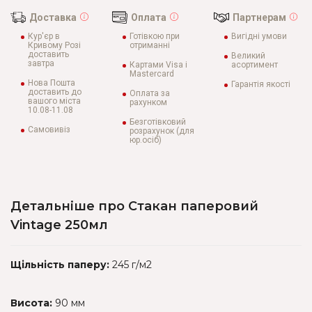
Доставка
Оплата
Партнерам
Кур'єр в
Готівкою при
Вигідні умови
Кривому Розі
отриманні
доставить
Великий
завтра
Картами Visa і
асортимент
Mastercard
Нова Пошта
Гарантія якості
доставить до
Оплата за
вашого міста
рахунком
10.08-11.08
Безготівковий
Самовивіз
розрахунок (для
юр.осіб)
Детальніше про Стакан паперовий
Vintage 250мл
Щільність паперу:
245 г/м2
Висота:
90 мм