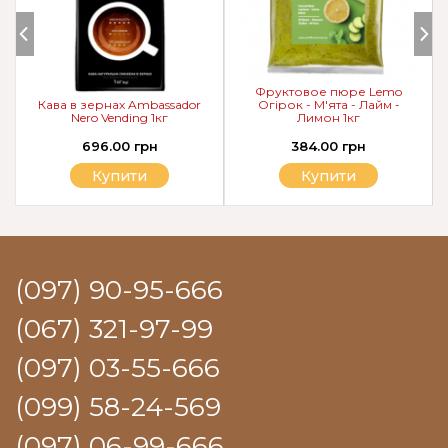
Фруктовое пюре Lemo
Кава в зернах Ambassador
Огірок - М'ята - Лайм -
Nero Vending 1кг
Лимон 1кг
696.00 грн
384.00 грн
Купити
Купити
(097) 90-95-666
(067) 321-97-99
(097) 03-55-666
(099) 58-24-569
(097) 06-99-666