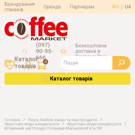
Брендування
Оренда
Партнерам
RU
UA
стаканів
(097)
Безкоштовна
90-95-
доставка в
Кривому Розі
666
Каталог
0
товарiв
Каталог товарiв
Головна
Пюре, bubble, какао та інші продукти
Фруктово-ягідні концентрати
Фруктово-ягідні концентрати
Вітамінний чай Yonago Полуниця-Маракуйя-М'ята 50г