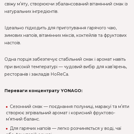
свіжу мʼяту, створюючи збалансований вітамінний смак із
натуральних інгредієнтів.
Ідеально підходить для приготування гарячого чаю,
зимових напоїв, вітамінних міксів, коктейлів та фруктових
настоїв.
Одна порція забезпечує стабільний смак і аромат навіть
при високій температурі — чудовий вибір для кавʼярень,
ресторанів і закладів HoReCa.
Переваги концентрату YONAGO:
Сезонний смак — поєднання полуниці, маракуї та мʼяти
створює зігрівальний аромат і корисний фруктово-
мʼятний баланс.
Для гарячих напоїв — легко розчиняється у воді, чаї