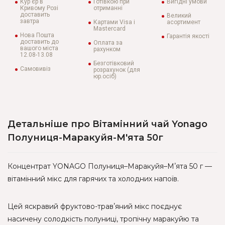
Кур'єр в
Готівкою при
Вигідні умови
Кривому Розі
отриманні
доставить
Великий
завтра
Картами Visa і
асортимент
Mastercard
Нова Пошта
Гарантія якості
доставить до
Оплата за
вашого міста
рахунком
12.08-13.08
Безготівковий
Самовивіз
розрахунок (для
юр.осіб)
Детальніше про Вітамінний чай Yonago
Полуниця-Маракуйя-М'ята 50г
Концентрат YONAGO Полуниця–Маракуйя–Мʼята 50 г —
вітамінний мікс для гарячих та холодних напоїв.
Цей яскравий фруктово-травʼяний мікс поєднує
насичену солодкість полуниці, тропічну маракуйю та