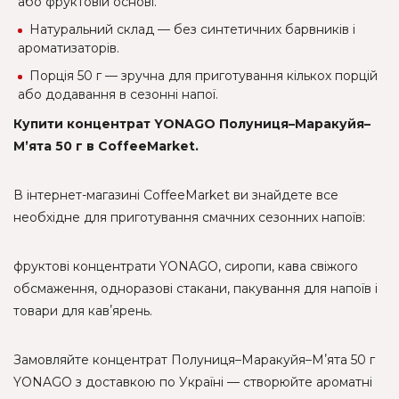
або фруктовій основі.
Натуральний склад — без синтетичних барвників і
ароматизаторів.
Порція 50 г — зручна для приготування кількох порцій
або додавання в сезонні напої.
Купити концентрат YONAGO Полуниця–Маракуйя–
Мʼята 50 г в CoffeeMarket.
В інтернет-магазині CoffeeMarket ви знайдете все
необхідне для приготування смачних сезонних напоїв:
фруктові концентрати YONAGO, сиропи, кава свіжого
обсмаження, одноразові стакани, пакування для напоїв і
товари для кавʼярень.
Замовляйте концентрат Полуниця–Маракуйя–Мʼята 50 г
YONAGO з доставкою по Україні — створюйте ароматні