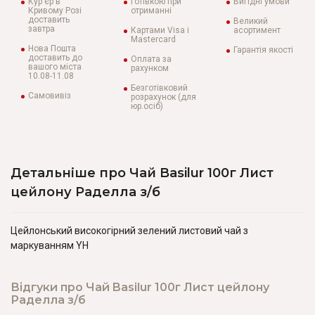
Кур'єр в
Готівкою при
Вигідні умови
Кривому Розі
отриманні
доставить
Великий
завтра
Картами Visa і
асортимент
Mastercard
Нова Пошта
Гарантія якості
доставить до
Оплата за
вашого міста
рахунком
10.08-11.08
Безготівковий
Самовивіз
розрахунок (для
юр.осіб)
Детальніше про Чай Basilur 100г Лист
цейлону Раделла з/б
Цейлонський високогірний зелений листовий чай з
маркуванням YH
Відгуки про Чай Basilur 100г Лист цейлону
Раделла з/б