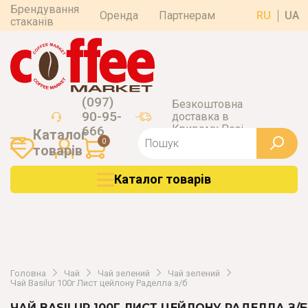
Брендування
Оренда
Партнерам
RU
UA
стаканів
(097)
Безкоштовна
90-95-
доставка в
Кривому Розі
666
Каталог
0
товарiв
Каталог товарiв
Головна
Чай
Чай зелений
Чай зелений
Чай Basilur 100г Лист цейлону Раделла з/б
ЧАЙ BASILUR 100Г ЛИСТ ЦЕЙЛОНУ РАДЕЛЛА З/Б