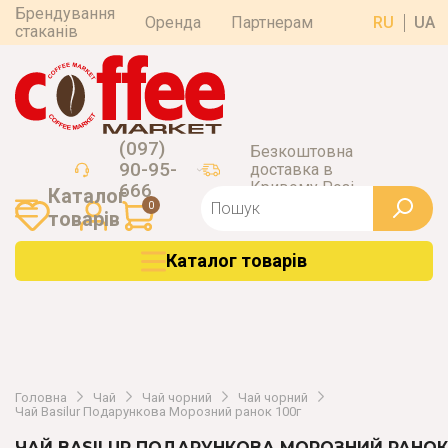
Брендування
Оренда
Партнерам
RU
UA
стаканів
(097)
Безкоштовна
90-95-
доставка в
Кривому Розі
666
Каталог
0
товарiв
Каталог товарiв
Головна
Чай
Чай чорний
Чай чорний
Чай Basilur Подарункова Морозний ранок 100г
ЧАЙ BASILUR ПОДАРУНКОВА МОРОЗНИЙ РАНОК