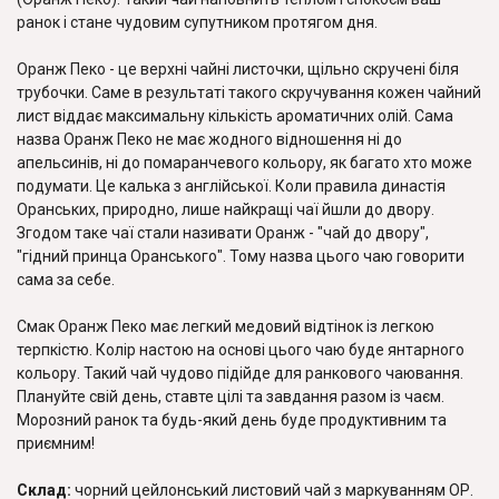
ранок і стане чудовим супутником протягом дня.
Оранж Пеко - це верхні чайні листочки, щільно скручені біля
трубочки. Саме в результаті такого скручування кожен чайний
лист віддає максимальну кількість ароматичних олій. Сама
назва Оранж Пеко не має жодного відношення ні до
апельсинів, ні до помаранчевого кольору, як багато хто може
подумати. Це калька з англійської. Коли правила династія
Оранських, природно, лише найкращі чаї йшли до двору.
Згодом таке чаї стали називати Оранж - "чай до двору",
"гідний принца Оранського". Тому назва цього чаю говорити
сама за себе.
Смак Оранж Пеко має легкий медовий відтінок із легкою
терпкістю. Колір настою на основі цього чаю буде янтарного
кольору. Такий чай чудово підійде для ранкового чаювання.
Плануйте свій день, ставте цілі та завдання разом із чаєм.
Морозний ранок та будь-який день буде продуктивним та
приємним!
Склад:
чорний цейлонський листовий чай з маркуванням ОР.