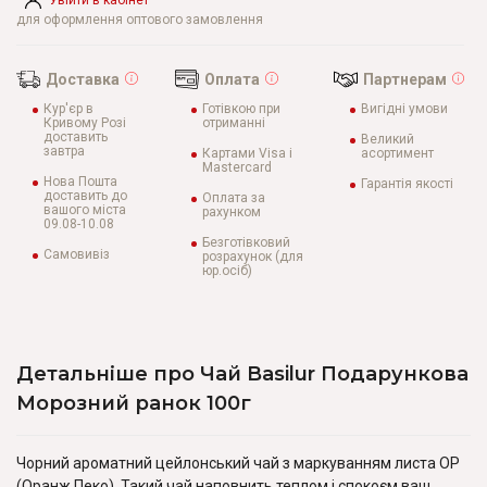
Увійти в кабінет
для оформлення оптового замовлення
Доставка
Оплата
Партнерам
Кур'єр в
Готівкою при
Вигідні умови
Кривому Розі
отриманні
доставить
Великий
завтра
Картами Visa і
асортимент
Mastercard
Нова Пошта
Гарантія якості
доставить до
Оплата за
вашого міста
рахунком
09.08-10.08
Безготівковий
Самовивіз
розрахунок (для
юр.осіб)
Детальніше про Чай Basilur Подарункова
Морозний ранок 100г
Чорний ароматний цейлонський чай з маркуванням листа ОР
(Оранж Пеко). Такий чай наповнить теплом і спокоєм ваш