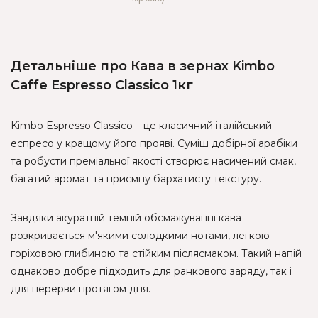
Детальніше про Кава в зернах Kimbo
Caffe Espresso Classico 1кг
Kimbo Espresso Classico – це класичний італійський
еспресо у кращому його прояві. Суміш добірної арабіки
та робусти преміальної якості створює насичений смак,
багатий аромат та приємну бархатисту текстуру.
Завдяки акуратній темній обсмажуванні кава
розкривається м'якими солодкими нотами, легкою
горіховою глибиною та стійким післясмаком. Такий напій
однаково добре підходить для ранкового заряду, так і
для перерви протягом дня.