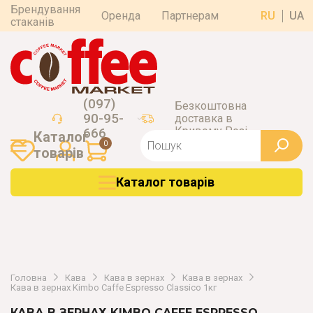
Брендування
Оренда
Партнерам
RU
UA
стаканів
(097)
Безкоштовна
90-95-
доставка в
Кривому Розі
666
Каталог
0
товарiв
Каталог товарiв
Головна
Кава
Кава в зернах
Кава в зернах
Кава в зернах Kimbo Caffe Espresso Classico 1кг
КАВА В ЗЕРНАХ KIMBO CAFFE ESPRESSO