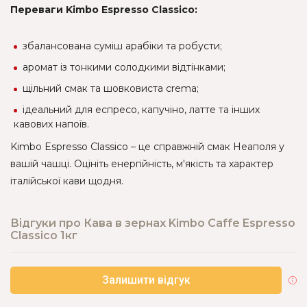
Переваги Kimbo Espresso Classico:
збалансована суміш арабіки та робусти;
аромат із тонкими солодкими відтінками;
щільний смак та шовковиста crema;
ідеальний для еспресо, капучіно, латте та інших
кавових напоїв.
Kimbo Espresso Classico – це справжній смак Неаполя у
вашій чашці. Оцініть енергійність, м'якість та характер
італійської кави щодня.
Відгуки про Кава в зернах Kimbo Caffe Espresso
Classico 1кг
Залишити відгук