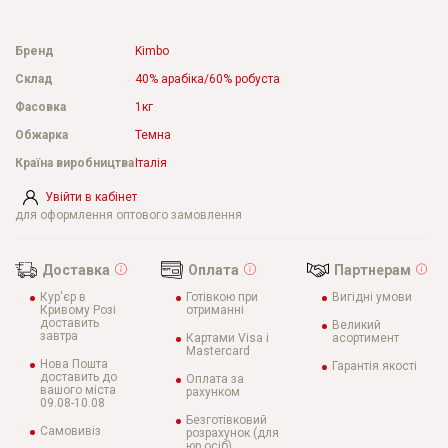
Бренд
Kimbo
Склад
40% арабіка/60% робуста
Фасовка
1кг
Обжарка
Темна
Країна виробництва
Італія
Увійти в кабінет
для оформлення оптового замовлення
Доставка
Оплата
Партнерам
Кур'єр в
Готівкою при
Вигідні умови
Кривому Розі
отриманні
доставить
Великий
завтра
Картами Visa і
асортимент
Mastercard
Нова Пошта
Гарантія якості
доставить до
Оплата за
вашого міста
рахунком
09.08-10.08
Безготівковий
Самовивіз
розрахунок (для
юр.осіб)