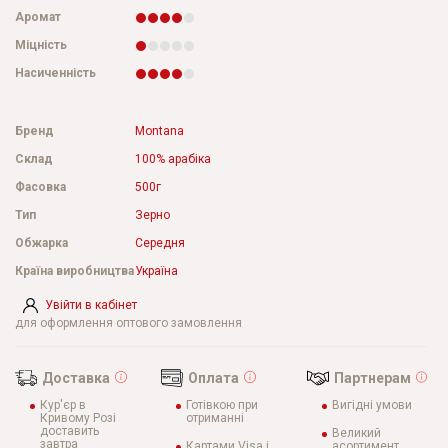
Аромат
Міцність
Насиченність
Бренд
Montana
Склад
100% арабіка
Фасовка
500г
Тип
Зерно
Обжарка
Середня
Країна виробництва
Україна
Увійти в кабінет
для оформлення оптового замовлення
Доставка
Оплата
Партнерам
Кур'єр в
Готівкою при
Вигідні умови
Кривому Розі
отриманні
доставить
Великий
завтра
Картами Visa і
асортимент