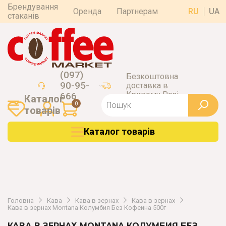
Брендування
Оренда
Партнерам
RU
UA
стаканів
(097)
Безкоштовна
90-95-
доставка в
Кривому Розі
666
Каталог
0
товарiв
Каталог товарiв
Головна
Кава
Кава в зернах
Кава в зернах
Кава в зернах Montana Колумбия Без Кофеина 500г
КАВА В ЗЕРНАХ MONTANA КОЛУМБИЯ БЕЗ