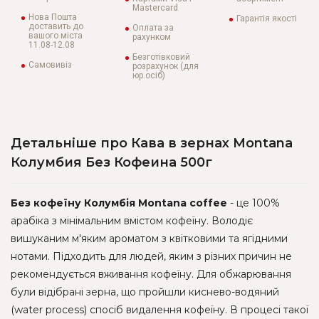
Mastercard
Нова Пошта
Гарантія якості
доставить до
Оплата за
вашого міста
рахунком
11.08-12.08
Безготівковий
Самовивіз
розрахунок (для
юр.осіб)
Детальніше про Кава в зернах Montana
Колумбия Без Кофеина 500г
Без кофеїну Колумбія Montana coffee
- це 100%
арабіка з мінімальним вмістом кофеїну. Володіє
вишуканим м'яким ароматом з квітковими та ягідними
нотами. Підходить для людей, яким з різних причин не
рекомендується вживання кофеїну. Для обжарювання
були відібрані зерна, що пройшли киснево-водяний
(water process) спосіб видалення кофеїну. В процесі такої