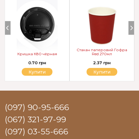
Стакан паперовий Гофра
Кришка К80 чёрная
Red 270мл
0.70 грн
2.37 грн
Купити
Купити
(097) 90-95-666
(067) 321-97-99
(097) 03-55-666